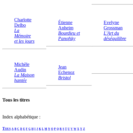
Charlotte
Étienne
Evelyne
Delbo
Anheim
Grossman
La
Bourdieu et
L'Art du
Mémoire
Panofsky
déséquilibre
et les jours
Michèle
Jean
Audin
Echenoz
La Maison
Bristol
hantée
Tous les titres
Index alphabétique :
Tous
a
b
c
d
e
f
g
h
i
j
k
l
m
n
o
p
q
r
s
t
u
v
w
x
y
z