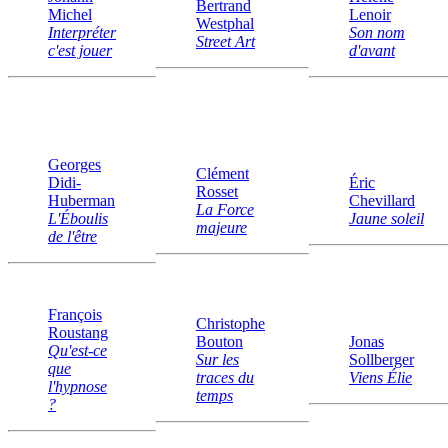
Bertrand
Michel
Lenoir
Westphal
Interpréter
Son nom
Street Art
c'est jouer
d'avant
Georges
Clément
Didi-
Éric
Rosset
Huberman
Chevillard
La Force
L'Éboulis
Jaune soleil
majeure
de l'être
François
Christophe
Roustang
Bouton
Jonas
Qu'est-ce
Sur les
Sollberger
que
traces du
Viens Élie
l'hypnose
temps
?