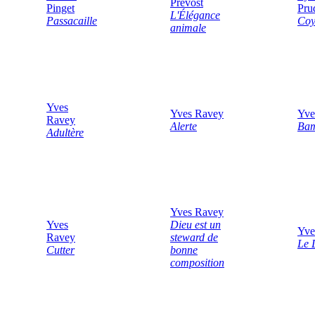
Prévost
Pinget
Pr
L'Élégance
Passacaille
Coy
animale
Yves
Yves Ravey
Yve
Ravey
Alerte
Bam
Adultère
Yves Ravey
Yves
Dieu est un
Yve
Ravey
steward de
Le 
Cutter
bonne
composition