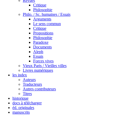
Revues
Critique
Philosophie
Philo. / Sc. humaines / Essais
Arguments
Le sens commun
Critique
Propositions
Philosophie
Paradoxe
Documents
Aleph
Essais
Forces vives
Vieux Paris / Vieilles villes
Livres numériques
les index
Auteurs
Traducteurs
Autres contributeurs
Titres
historique
docs à télécharger
éd. originales
manuscrits