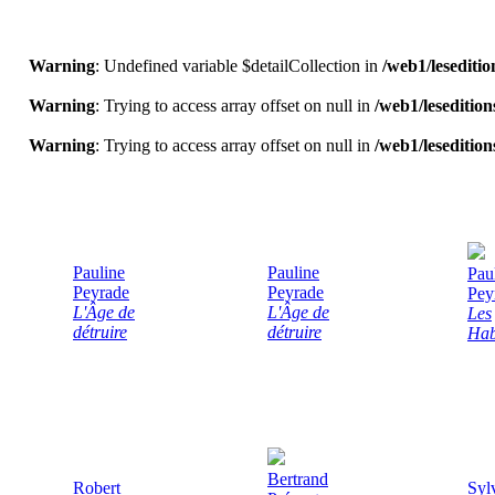
Warning
: Undefined variable $detailCollection in
/web1/lesediti
Warning
: Trying to access array offset on null in
/web1/leseditio
Warning
: Trying to access array offset on null in
/web1/leseditio
Pauline
Pauline
Pau
Peyrade
Peyrade
Pey
L'Âge de
L'Âge de
Les
détruire
détruire
Hab
Bertrand
Robert
Syl