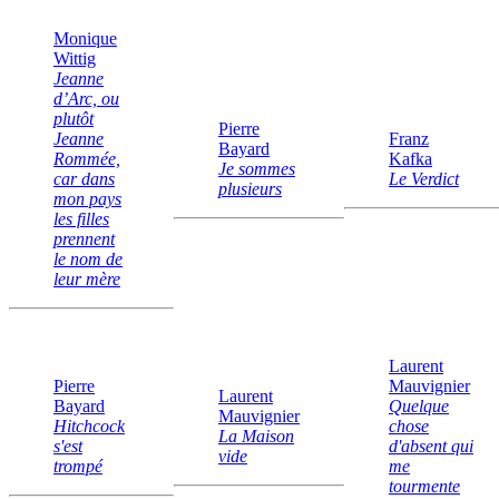
Monique
Wittig
Jeanne
d’Arc, ou
plutôt
Pierre
Jeanne
Franz
Bayard
Rommée,
Kafka
Je sommes
car dans
Le Verdict
plusieurs
mon pays
les filles
prennent
le nom de
leur mère
Laurent
Pierre
Mauvignier
Laurent
Bayard
Quelque
Mauvignier
Hitchcock
chose
La Maison
s'est
d'absent qui
vide
trompé
me
tourmente