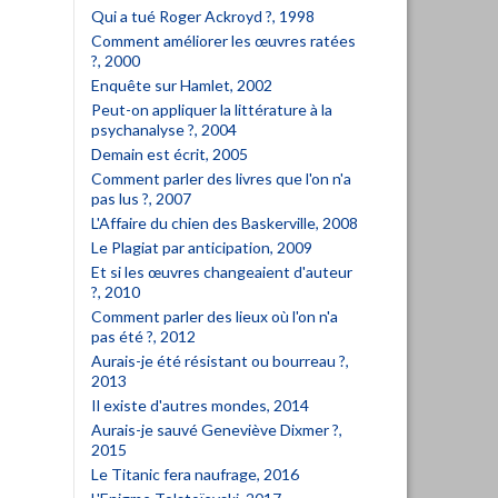
Qui a tué Roger Ackroyd ?, 1998
Comment améliorer les œuvres ratées
?, 2000
Enquête sur Hamlet, 2002
Peut-on appliquer la littérature à la
psychanalyse ?, 2004
Demain est écrit, 2005
Comment parler des livres que l'on n'a
pas lus ?, 2007
L'Affaire du chien des Baskerville, 2008
Le Plagiat par anticipation, 2009
Et si les œuvres changeaient d'auteur
?, 2010
Comment parler des lieux où l'on n'a
pas été ?, 2012
Aurais-je été résistant ou bourreau ?,
2013
Il existe d'autres mondes, 2014
Aurais-je sauvé Geneviève Dixmer ?,
2015
Le Titanic fera naufrage, 2016