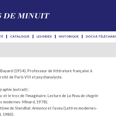
TÉ
CATALOGUE
LES INDEX
HISTORIQUE
DOCS À TÉLÉCHAR
 Bayard (1954). Professeur de littérature française à
rsité de Paris VIII et psychanalyste.
raphie (extrait) :
c et le troc de l'imaginaire. Lecture de
La Peau de chagrin
es modernes-Minard, 1978).
tôme de Stendhal.
Armance
et l’aveu (Lettres modernes-
, 1980).