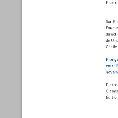
Pierre
Sur Pi
Pour un
direct
de Umb
Cécile
Plongé
entret
novem
Pierre
Clémen
Éditio