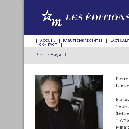
ACCUEIL
PARUTIONS RÉCENTES
L'ACTUALI
CONTACT
Pierre Bayard
Pierre
l'Unive
Bibliog
* Balza
(Lettr
* Symp
Minard