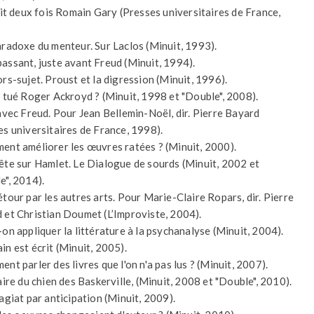
tait deux fois Romain Gary (Presses universitaires de France,
aradoxe du menteur. Sur Laclos (Minuit, 1993).
assant, juste avant Freud (Minuit, 1994).
ors-sujet. Proust et la digression (Minuit, 1996).
a tué Roger Ackroyd ? (Minuit, 1998 et "Double", 2008).
 avec Freud. Pour Jean Bellemin-Noël, dir. Pierre Bayard
es universitaires de France, 1998).
ent améliorer les œuvres ratées ? (Minuit, 2000).
ête sur Hamlet. Le Dialogue de sourds (Minuit, 2002 et
e", 2014).
étour par les autres arts. Pour Marie-Claire Ropars, dir. Pierre
 et Christian Doumet (L’Improviste, 2004).
-on appliquer la littérature à la psychanalyse (Minuit, 2004).
in est écrit (Minuit, 2005).
nt parler des livres que l'on n'a pas lus ? (Minuit, 2007).
aire du chien des Baskerville, (Minuit, 2008 et "Double", 2010).
lagiat par anticipation (Minuit, 2009).