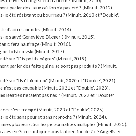
i les oeuvres changeaient d'auteur ? (Minuit, 2010).
nt parler des lieux où l'on n'a pas été ? (Minuit, 2012).
is-je été résistant ou bourreau ? (Minuit, 2013 et "Double",
xiste d'autres mondes (Minuit, 2014).
is-je sauvé Geneviève Dixmer ? (Minuit, 2015).
itanic fera naufrage (Minuit, 2016).
igme Tolstoïevski (Minuit, 2017).
rité sur "Dix petits nègres" (Minuit, 2019).
ent parler des faits qui ne se sont pas produits ? (Minuit,
rité sur "Ils étaient dix" (Minuit, 2020 et "Double", 2021).
e n'est pas coupable (Minuit, 2021 et "Double", 2023).
 les Beatles n'étaient pas nés ? (Minuit, 2022 et "Double",
hcock s'est trompé (Minuit, 2023 et "Double", 2025).
is-je été sans peur et sans reproche ? (Minuit, 2024).
ommes plusieurs. Sur les personnalités multiples (Minuit, 2025).
 cases en Grèce antique (sous la direction de Zoé Angelis et