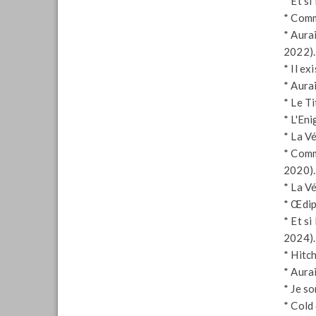
* Et s
* Comme
* Aura
2022).
* Il e
* Aura
* Le T
* L'En
* La Vé
* Comm
2020).
* La Vé
* Œdip
* Et si
2024).
* Hitc
* Aura
* Je s
* Cold