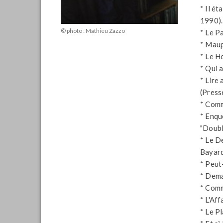
* Il é
1990).
© photo : Mathieu Zazzo
* Le P
* Maup
* Le H
* Qui 
* Lire
(Press
* Comm
* Enqu
"Doubl
* Le D
Bayard
* Peut
* Dema
* Comme
* L'Aff
* Le P