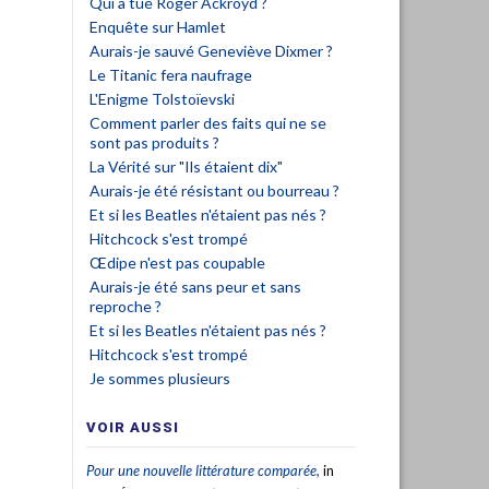
Qui a tué Roger Ackroyd ?
Enquête sur Hamlet
Aurais-je sauvé Geneviève Dixmer ?
Le Titanic fera naufrage
L'Enigme Tolstoïevski
Comment parler des faits qui ne se
sont pas produits ?
La Vérité sur "Ils étaient dix"
Aurais-je été résistant ou bourreau ?
Et si les Beatles n'étaient pas nés ?
Hitchcock s'est trompé
Œdipe n'est pas coupable
Aurais-je été sans peur et sans
reproche ?
Et si les Beatles n'étaient pas nés ?
Hitchcock s'est trompé
Je sommes plusieurs
VOIR AUSSI
Pour une nouvelle littérature comparée,
in