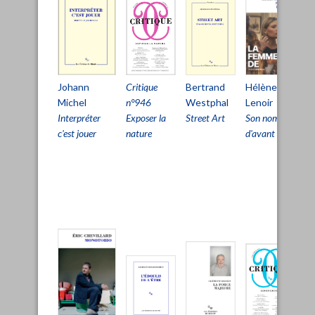
É
Johann
Hélène
Bertrand
Critique
A
Michel
Lenoir
Westphal
n°946
Pé
Interpréter
Son nom
Street Art
Exposer la
po
c'est jouer
d'avant
nature
fa