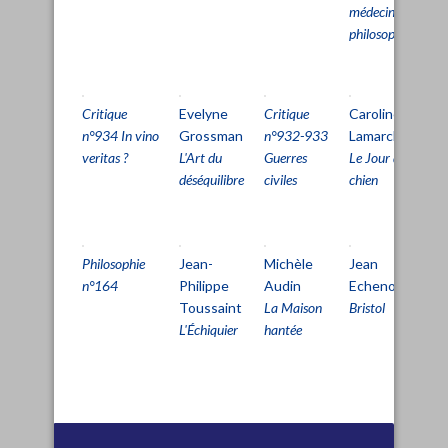
médecine et
philosophie
Critique
Evelyne
Critique
Caroline
Cr
n°934 In vino
Grossman
n°932-933
Lamarche
n
veritas ?
L'Art du
Guerres
Le Jour du
ho
déséquilibre
civiles
chien
Philosophie
Jean-
Michèle
Jean
n°164
Philippe
Audin
Echenoz
Toussaint
La Maison
Bristol
L'Échiquier
hantée