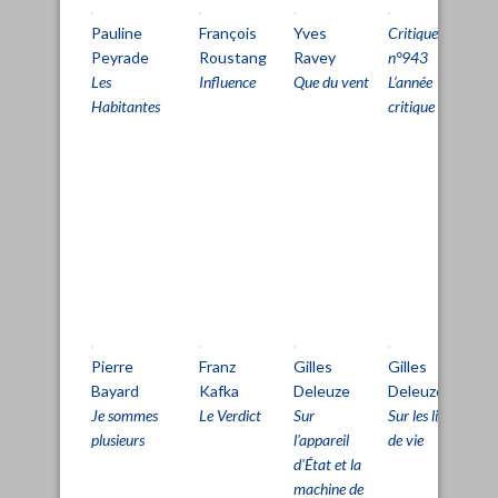
Pauline
François
Yves
Critique
M
Peyrade
Roustang
Ravey
n°943
W
Les
Influence
Que du vent
L’année
Je
Habitantes
critique
ou
Je
R
d
pa
pr
no
m
Pierre
Franz
Gilles
Gilles
G
Bayard
Kafka
Deleuze
Deleuze
Di
Je sommes
Le Verdict
Sur
Sur les lignes
H
plusieurs
l'appareil
de vie
Le
d'État et la
l'
machine de