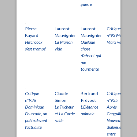
guerre
Pierre
Laurent
Laurent
Critique
E
Bayard
Mauvignier
Mauvignier
n°939-940
D
Hitchcock
La Maison
Quelque
Marx vert
T
s'est trompé
vide
chose
Ce
d'absent qui
ap
me
au
tourmente
Critique
Claude
Bertrand
Critique
C
n°936
Simon
Prévost
n°935
D
Dominique
Le Tricheur
L'Élégance
Après
L
Fourcade, un
et La Corde
animale
Canguilhem.
et
poète devant
raide
Nouveaux
l'actualité
dialogues
entre