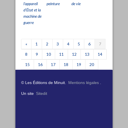
l'appareil
peinture
de vie
gra
d'État et la
machine de
guerre
«
1
2
3
4
5
6
7
8
9
10
11
12
13
14
15
16
17
18
19
20
21
22
23
24
»
© Les Éditions de Minuit.
Mentions légales
.
Un site
Sitedit