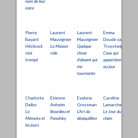
nom de leur
mère
Pierre
Laurent
Laurent
Emma
Cl
Bayard
Mauvignier
Mauvignier
Doude van
Si
Hitchcock
La Maison
Quelque
Troostwijk
Le
s'est
vide
chose
Ceux qui
Tri
trompé
d'absent qui
appartiennent
La
me
au jour
rai
tourmente
Charlotte
Étienne
Evelyne
Caroline
Pa
Delbo
Anheim
Grossman
Lamarche
Pe
La
Bourdieu et
L'Art du
Le Jour du
L'Â
Mémoire et
Panofsky
déséquilibre
chien
dét
les jours