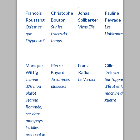
François
Christophe
Jonas
Pauline
Fr
Roustang
Bouton
Sollberger
Peyrade
Ro
Qu'est-ce
Sur les
Viens Élie
Les
Inf
que
traces du
Habitantes
l'hypnose ?
temps
Monique
Pierre
Franz
Gilles
Gil
Wittig
Bayard
Kafka
Deleuze
De
Jeanne
Je sommes
Le Verdict
Sur l'appareil
Sur
d’Arc, ou
plusieurs
d'État et la
lig
plutôt
machine de
vie
Jeanne
guerre
Rommée,
car dans
mon pays
les filles
prennent le