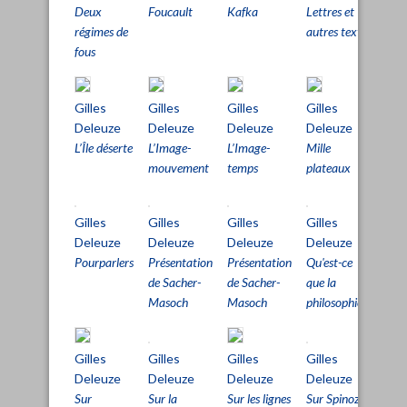
Deux
Foucault
Kafka
Lettres et
Log
régimes de
autres textes
sen
fous
Gilles
Gilles
Gilles
Gilles
Gil
Deleuze
Deleuze
Deleuze
Deleuze
Del
L’Île déserte
L’Image-
L’Image-
Mille
Péri
mouvement
temps
plateaux
Ver
Gilles
Gilles
Gilles
Gilles
Gil
Deleuze
Deleuze
Deleuze
Deleuze
Del
Pourparlers
Présentation
Présentation
Qu'est-ce
Spin
de Sacher-
de Sacher-
que la
pro
Masoch
Masoch
philosophie ?
l’ex
Gilles
Gilles
Gilles
Gilles
Jac
Deleuze
Deleuze
Deleuze
Deleuze
Der
Sur
Sur la
Sur les lignes
Sur Spinoza
De 