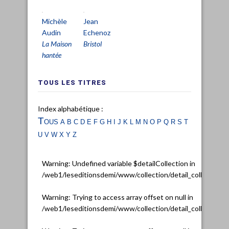
Michèle
Jean
Audin
Echenoz
La Maison
Bristol
hantée
TOUS LES TITRES
Index alphabétique :
Tous
a
b
c
d
e
f
g
h
i
j
k
l
m
n
o
p
q
r
s
t
u
v
w
x
y
z
Warning
: Undefined variable $detailCollection in
/web1/leseditionsdemi/www/collection/detail_collection.
Warning
: Trying to access array offset on null in
/web1/leseditionsdemi/www/collection/detail_collection.