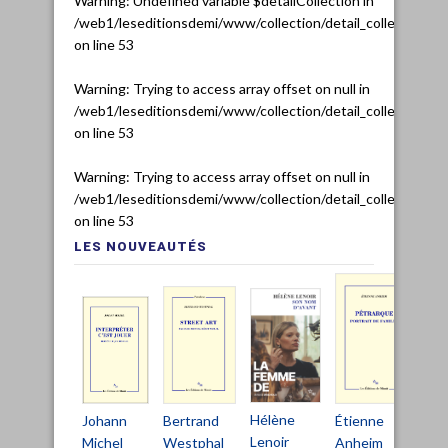
Warning
: Undefined variable $detailCollection in
/web1/leseditionsdemi/www/collection/detail_collection.ph
on line
53
Warning
: Trying to access array offset on null in
/web1/leseditionsdemi/www/collection/detail_collection.ph
on line
53
Warning
: Trying to access array offset on null in
/web1/leseditionsdemi/www/collection/detail_collection.ph
on line
53
LES NOUVEAUTÉS
Hélène
Bertrand
Johann
Étienne
Ch
Lenoir
Westphal
Michel
Anheim
De