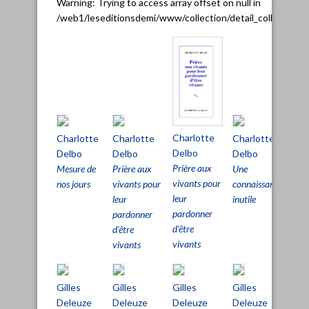
Warning
: Trying to access array offset on null in
/web1/leseditionsdemi/www/collection/detail_collection.
Charlotte
Charlotte
Charlotte
Charlotte
Cha
Delbo
Delbo
Delbo
Delbo
De
Prière aux
Mesure de
Prière aux
Une
Une
vivants pour
nos jours
vivants pour
connaissance
con
leur
leur
inutile
inut
pardonner
pardonner
Mes
d'être
d'être
jour
vivants
vivants
Gilles
Gilles
Gilles
Gilles
Gil
Deleuze
Deleuze
Deleuze
Deleuze
Del