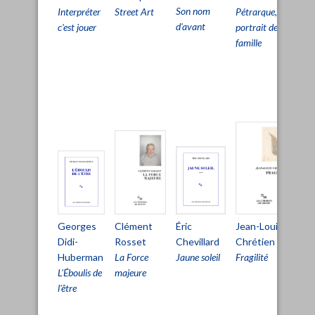
Son nom
Street Art
Interpréter
Pétrarque,
Pri
d'avant
c'est jouer
portrait de
viv
famille
pou
pa
d'ê
viv
Clément
Éric
Mi
Jean-Louis
Georges
Rosset
Chevillard
Au
Chrétien
Didi-
La Force
Jaune soleil
La
Fragilité
Huberman
majeure
ha
L'Éboulis de
l'être