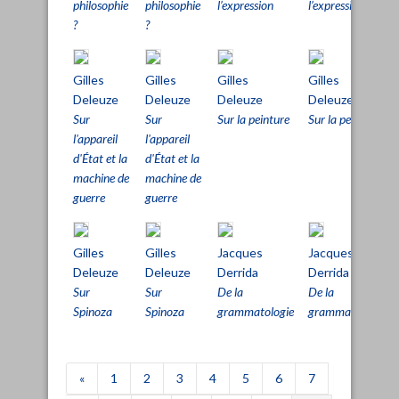
philosophie
philosophie
l’expression
l’expression
?
?
Gilles
Gilles
Gilles
Gilles
Deleuze
Deleuze
Deleuze
Deleuze
Sur
Sur
Sur la peinture
Sur la peinture
l'appareil
l'appareil
d'État et la
d'État et la
machine de
machine de
guerre
guerre
Gilles
Gilles
Jacques
Jacques
Deleuze
Deleuze
Derrida
Derrida
Sur
Sur
De la
De la
Spinoza
Spinoza
grammatologie
grammatologie
«
1
2
3
4
5
6
7