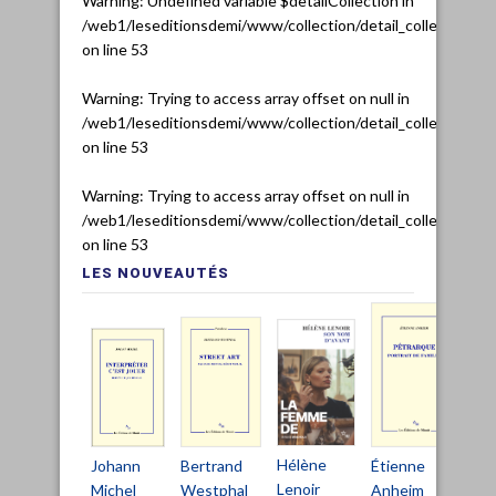
Warning
: Undefined variable $detailCollection in
/web1/leseditionsdemi/www/collection/detail_collection.ph
on line
53
Warning
: Trying to access array offset on null in
/web1/leseditionsdemi/www/collection/detail_collection.ph
on line
53
Warning
: Trying to access array offset on null in
/web1/leseditionsdemi/www/collection/detail_collection.ph
on line
53
LES NOUVEAUTÉS
Hélène
Bertrand
Johann
Étienne
Ch
Lenoir
Westphal
Michel
Anheim
De