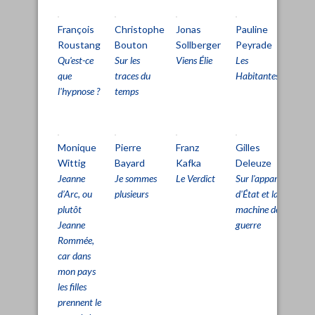
François
Christophe
Jonas
Pauline
Fr
Roustang
Bouton
Sollberger
Peyrade
Ro
Qu'est-ce
Sur les
Viens Élie
Les
Inf
que
traces du
Habitantes
l'hypnose ?
temps
Monique
Pierre
Franz
Gilles
Gil
Wittig
Bayard
Kafka
Deleuze
De
Jeanne
Je sommes
Le Verdict
Sur l'appareil
Sur
d’Arc, ou
plusieurs
d'État et la
lig
plutôt
machine de
vie
Jeanne
guerre
Rommée,
car dans
mon pays
les filles
prennent le