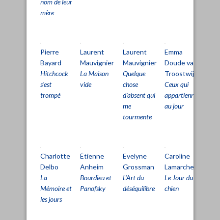
nom de leur
mère
Pierre
Laurent
Laurent
Emma
Cl
Bayard
Mauvignier
Mauvignier
Doude van
Si
Hitchcock
La Maison
Quelque
Troostwijk
Le
s'est
vide
chose
Ceux qui
Tri
trompé
d'absent qui
appartiennent
La
me
au jour
rai
tourmente
Charlotte
Étienne
Evelyne
Caroline
Pa
Delbo
Anheim
Grossman
Lamarche
Pe
La
Bourdieu et
L'Art du
Le Jour du
L'Â
Mémoire et
Panofsky
déséquilibre
chien
dét
les jours