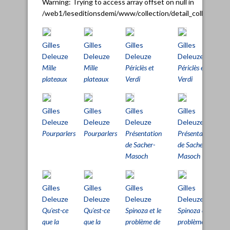
Warning
: Trying to access array offset on null in
/web1/leseditionsdemi/www/collection/detail_collection.
Gilles
Gilles
Gilles
Gilles
Deleuze
Deleuze
Deleuze
Deleuze
Mille
Mille
Périclès et
Périclès et
plateaux
plateaux
Verdi
Verdi
Gilles
Gilles
Gilles
Gilles
Deleuze
Deleuze
Deleuze
Deleuze
Pourparlers
Pourparlers
Présentation
Présentation
de Sacher-
de Sacher-
Masoch
Masoch
Gilles
Gilles
Gilles
Gilles
Deleuze
Deleuze
Deleuze
Deleuze
Qu'est-ce
Qu'est-ce
Spinoza et le
Spinoza et le
que la
que la
problème de
problème de