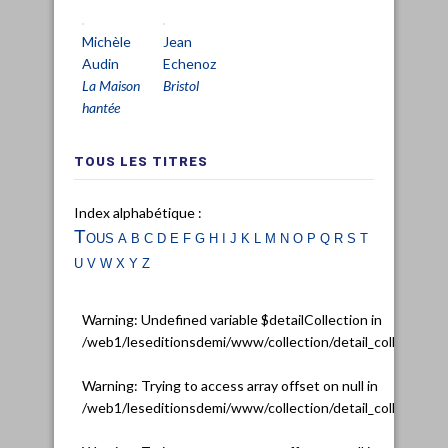
Michèle
Jean
Audin
Echenoz
La Maison
Bristol
hantée
TOUS LES TITRES
Index alphabétique :
Tous
a
b
c
d
e
f
g
h
i
j
k
l
m
n
o
p
q
r
s
t
u
v
w
x
y
z
Warning
: Undefined variable $detailCollection in
/web1/leseditionsdemi/www/collection/detail_collection.
Warning
: Trying to access array offset on null in
/web1/leseditionsdemi/www/collection/detail_collection.