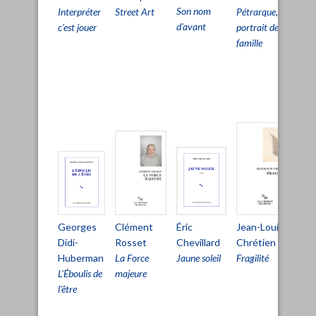
Son nom
Street Art
Interpréter
Pétrarque,
Pri
d'avant
c'est jouer
portrait de
viv
famille
pou
pa
d'ê
viv
Clément
Éric
Mi
Jean-Louis
Georges
Rosset
Chevillard
Au
Chrétien
Didi-
La Force
Jaune soleil
La
Fragilité
Huberman
majeure
ha
L'Éboulis de
l'être