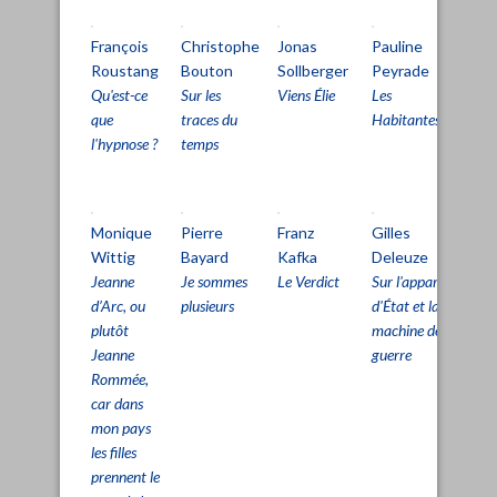
François
Christophe
Jonas
Pauline
Fr
Roustang
Bouton
Sollberger
Peyrade
Ro
Qu'est-ce
Sur les
Viens Élie
Les
Inf
que
traces du
Habitantes
l'hypnose ?
temps
Monique
Pierre
Franz
Gilles
Gil
Wittig
Bayard
Kafka
Deleuze
De
Jeanne
Je sommes
Le Verdict
Sur l'appareil
Sur
d’Arc, ou
plusieurs
d'État et la
lig
plutôt
machine de
vie
Jeanne
guerre
Rommée,
car dans
mon pays
les filles
prennent le