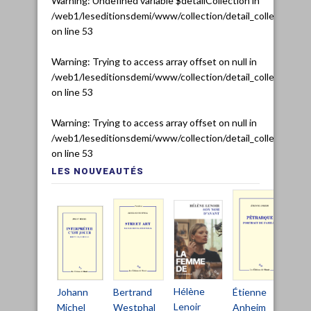
Warning
: Undefined variable $detailCollection in
/web1/leseditionsdemi/www/collection/detail_collection.ph
on line
53
Warning
: Trying to access array offset on null in
/web1/leseditionsdemi/www/collection/detail_collection.ph
on line
53
Warning
: Trying to access array offset on null in
/web1/leseditionsdemi/www/collection/detail_collection.ph
on line
53
LES NOUVEAUTÉS
Hélène
Bertrand
Johann
Étienne
Ch
Lenoir
Westphal
Michel
Anheim
De