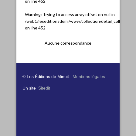
on line
452
Warning
: Trying to access array offset on null in
/web1/leseditionsdemi/www/collection/detail_collection.
on line
452
Aucune correspondance
© Les Éditions de Minuit.
Mentions légales
.
Un site
Sitedit