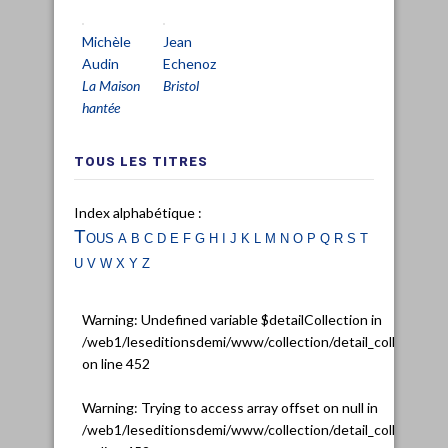
Michèle
Jean
Audin
Echenoz
La Maison
Bristol
hantée
TOUS LES TITRES
Index alphabétique :
Tous
a
b
c
d
e
f
g
h
i
j
k
l
m
n
o
p
q
r
s
t
u
v
w
x
y
z
Warning
: Undefined variable $detailCollection in
/web1/leseditionsdemi/www/collection/detail_collection.
on line
452
Warning
: Trying to access array offset on null in
/web1/leseditionsdemi/www/collection/detail_collection.