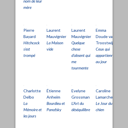
nom de leur
mère
Pierre
Laurent
Laurent
Emma
Cl
Bayard
Mauvignier
Mauvignier
Doude van
Si
Hitchcock
La Maison
Quelque
Troostwijk
Le
s'est
vide
chose
Ceux qui
Tri
trompé
d'absent qui
appartiennent
La
me
au jour
rai
tourmente
Charlotte
Étienne
Evelyne
Caroline
Pa
Delbo
Anheim
Grossman
Lamarche
Pe
La
Bourdieu et
L'Art du
Le Jour du
L'Â
Mémoire et
Panofsky
déséquilibre
chien
dét
les jours