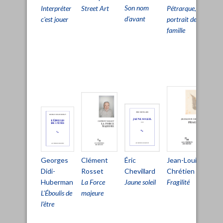
Son nom
Street Art
Interpréter
Pétrarque,
Pri
d'avant
c'est jouer
portrait de
viv
famille
pou
pa
d'ê
viv
Clément
Éric
Mi
Jean-Louis
Georges
Rosset
Chevillard
Au
Chrétien
Didi-
La Force
Jaune soleil
La
Fragilité
Huberman
majeure
ha
L'Éboulis de
l'être