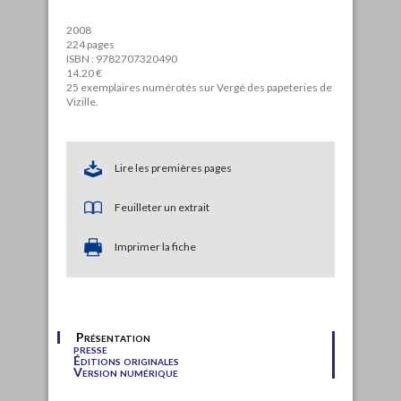
2008
224 pages
ISBN : 9782707320490
14.20 €
25 exemplaires numérotés sur Vergé des papeteries de
Vizille.
Lire les premières pages
Feuilleter un extrait
Imprimer la fiche
Présentation
presse
Éditions originales
Version numérique