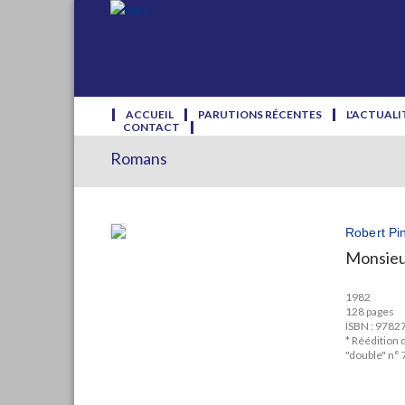
ACCUEIL
PARUTIONS RÉCENTES
L'ACTUALI
CONTACT
Romans
Robert Pi
Monsieu
1982
128 pages
ISBN : 978
* Réédition 
"double" n° 