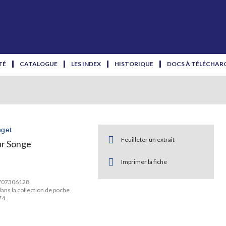
TÉ
CATALOGUE
LES INDEX
HISTORIQUE
DOCS À TÉLÉCHAR
nget
Feuilleter un extrait
r Songe
Imprimer la fiche
2707306128
dans la collection de poche
74