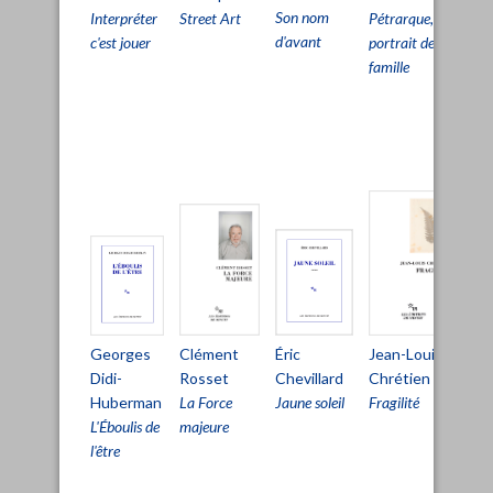
Son nom
Street Art
Interpréter
Pétrarque,
Pri
d'avant
c'est jouer
portrait de
viv
famille
pou
pa
d'ê
viv
Clément
Éric
Mi
Jean-Louis
Georges
Rosset
Chevillard
Au
Chrétien
Didi-
La Force
Jaune soleil
La
Fragilité
Huberman
majeure
ha
L'Éboulis de
l'être