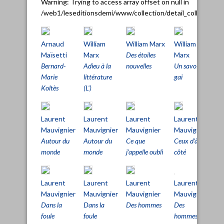
Warning
: Trying to access array offset on null in
/web1/leseditionsdemi/www/collection/detail_collection.
Arnaud
William
William Marx
William
La
Maïsetti
Marx
Des étoiles
Marx
Ma
Bernard-
Adieu à la
nouvelles
Un savoir
Ap
Marie
littérature
gai
fin
Koltès
(L')
Laurent
Laurent
Laurent
Laurent
La
Mauvignier
Mauvignier
Mauvignier
Mauvignier
Ma
Autour du
Autour du
Ce que
Ceux d'à
Co
monde
monde
j'appelle oubli
côté
Laurent
Laurent
Laurent
Laurent
La
Mauvignier
Mauvignier
Mauvignier
Mauvignier
Ma
Dans la
Dans la
Des hommes
Des
Hi
foule
foule
hommes
la 