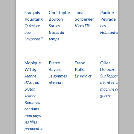
François
Christophe
Jonas
Pauline
Fr
Roustang
Bouton
Sollberger
Peyrade
Ro
Qu'est-ce
Sur les
Viens Élie
Les
Inf
que
traces du
Habitantes
l'hypnose ?
temps
Monique
Pierre
Franz
Gilles
Gil
Wittig
Bayard
Kafka
Deleuze
De
Jeanne
Je sommes
Le Verdict
Sur l'appareil
Sur
d’Arc, ou
plusieurs
d'État et la
lig
plutôt
machine de
vie
Jeanne
guerre
Rommée,
car dans
mon pays
les filles
prennent le