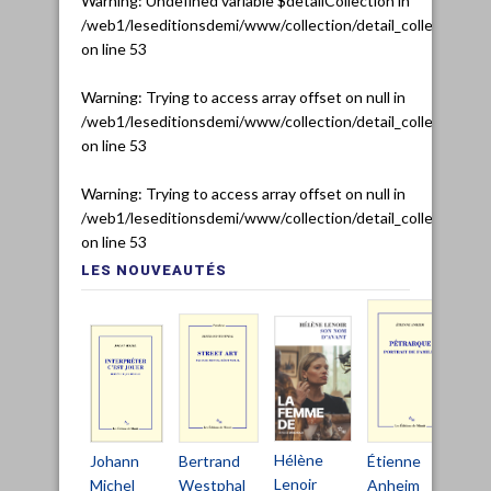
Warning
: Undefined variable $detailCollection in
/web1/leseditionsdemi/www/collection/detail_collection.ph
on line
53
Warning
: Trying to access array offset on null in
/web1/leseditionsdemi/www/collection/detail_collection.ph
on line
53
Warning
: Trying to access array offset on null in
/web1/leseditionsdemi/www/collection/detail_collection.ph
on line
53
LES NOUVEAUTÉS
Hélène
Bertrand
Johann
Étienne
Ch
Lenoir
Westphal
Michel
Anheim
De