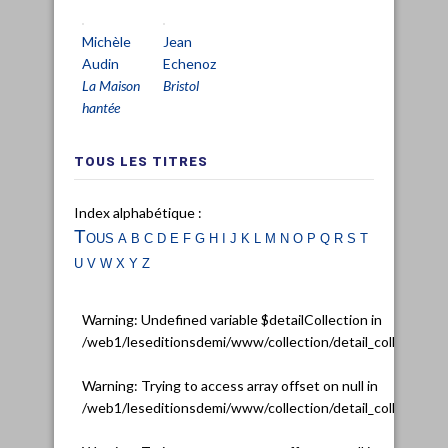
Michèle
Jean
Audin
Echenoz
La Maison
Bristol
hantée
TOUS LES TITRES
Index alphabétique :
Tous
a
b
c
d
e
f
g
h
i
j
k
l
m
n
o
p
q
r
s
t
u
v
w
x
y
z
Warning
: Undefined variable $detailCollection in
/web1/leseditionsdemi/www/collection/detail_collection.
Warning
: Trying to access array offset on null in
/web1/leseditionsdemi/www/collection/detail_collection.