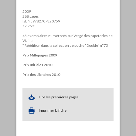
2009
288 pages
ISBN : 9782707320759
17.75 €
45 exemplaires numérotés sur Vergé des papeteries de
Vizille.
* Réédition dans la collection de poche "Double" n°73
Prix Millepages 2009
Prix Initiales 2010
Prix des Libraires 2010
Lire les premières pages
Imprimer la fiche