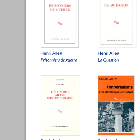
Henri Alleg
Henri Alleg
Prisonniers de guerre
La Question