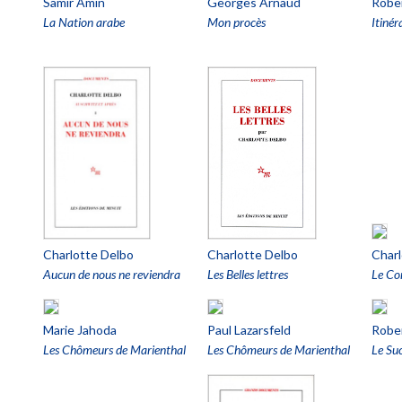
Samir Amin
Georges Arnaud
Robe
La Nation arabe
Mon procès
Itinér
Charlotte Delbo
Charlotte Delbo
Charl
Aucun de nous ne reviendra
Les Belles lettres
Le Co
Marie Jahoda
Paul Lazarsfeld
Rober
Les Chômeurs de Marienthal
Les Chômeurs de Marienthal
Le Suc