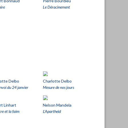
rt Bonnaud
Pierre Bourdieu
aire
Le Déracinement
otte Delbo
Charlotte Delbo
nvoi du 24 janvier
Mesure de nos jours
t Linhart
Nelson Mandela
re et la faim
L’Apartheid