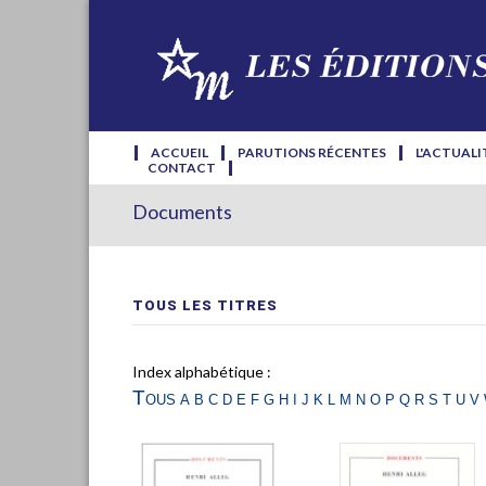
ACCUEIL
PARUTIONS RÉCENTES
L'ACTUALI
CONTACT
Documents
TOUS LES TITRES
Index alphabétique :
Tous
a
b
c
d
e
f
g
h
i
j
k
l
m
n
o
p
q
r
s
t
u
v