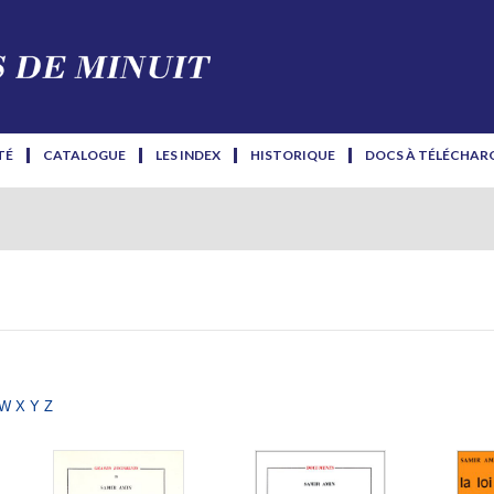
TÉ
CATALOGUE
LES INDEX
HISTORIQUE
DOCS À TÉLÉCHAR
w
x
y
z