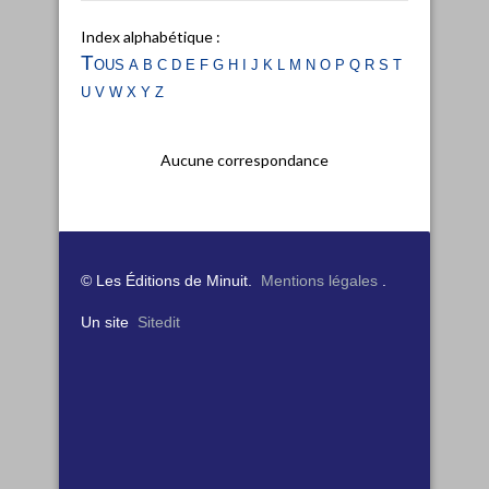
Index alphabétique :
Tous
a
b
c
d
e
f
g
h
i
j
k
l
m
n
o
p
q
r
s
t
u
v
w
x
y
z
Aucune correspondance
© Les Éditions de Minuit.
Mentions légales
.
Un site
Sitedit