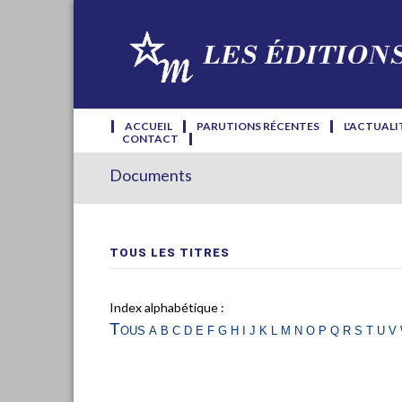
ACCUEIL
PARUTIONS RÉCENTES
L'ACTUALI
CONTACT
Documents
TOUS LES TITRES
Index alphabétique :
Tous
a
b
c
d
e
f
g
h
i
j
k
l
m
n
o
p
q
r
s
t
u
v