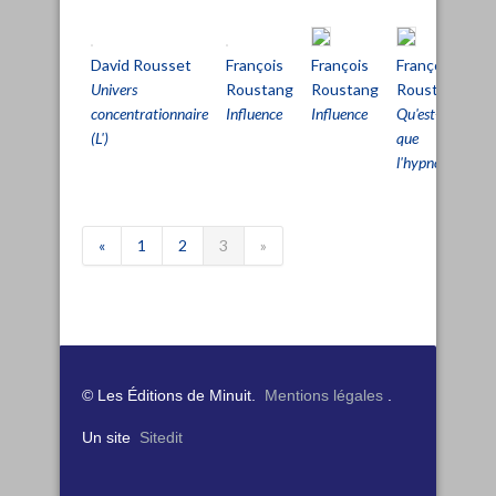
David Rousset
François
François
François
Fr
Univers
Roustang
Roustang
Roustang
R
concentrationnaire
Influence
Influence
Qu'est-ce
Qu
(L')
que
q
l'hypnose ?
l’
«
1
2
3
»
© Les Éditions de Minuit.
Mentions légales
.
Un site
Sitedit