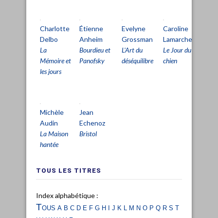
Charlotte
Étienne
Evelyne
Caroline
Pa
Delbo
Anheim
Grossman
Lamarche
Pe
La
Bourdieu et
L'Art du
Le Jour du
L'Â
Mémoire et
Panofsky
déséquilibre
chien
dét
les jours
Michèle
Jean
Audin
Echenoz
La Maison
Bristol
hantée
TOUS LES TITRES
Index alphabétique :
Tous
a
b
c
d
e
f
g
h
i
j
k
l
m
n
o
p
q
r
s
t