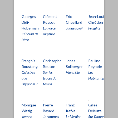
Georges
Clément
Éric
Jean-Louis
Mi
Didi-
Rosset
Chevillard
Chrétien
Au
Huberman
La Force
Jaune soleil
Fragilité
La
L'Éboulis de
majeure
ha
l'être
François
Christophe
Jonas
Pauline
Fr
Roustang
Bouton
Sollberger
Peyrade
Ro
Qu'est-ce
Sur les
Viens Élie
Les
Inf
que
traces du
Habitantes
l'hypnose ?
temps
Monique
Pierre
Franz
Gilles
Gil
Wittig
Bayard
Kafka
Deleuze
De
Jeanne
Je sommes
Le Verdict
Sur l'appareil
Sur