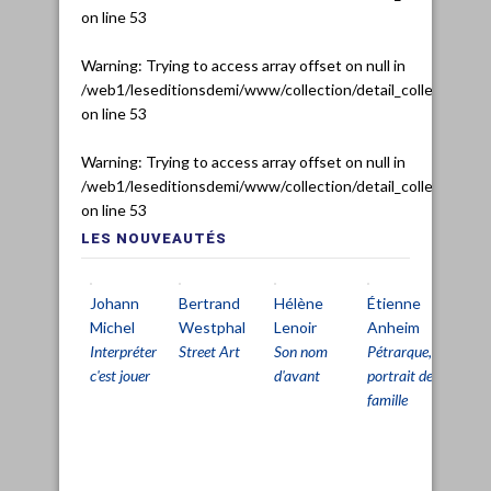
on line
53
Warning
: Trying to access array offset on null in
/web1/leseditionsdemi/www/collection/detail_collection.ph
on line
53
Warning
: Trying to access array offset on null in
/web1/leseditionsdemi/www/collection/detail_collection.ph
on line
53
LES NOUVEAUTÉS
Johann
Bertrand
Hélène
Étienne
Ch
Michel
Westphal
Lenoir
Anheim
De
Interpréter
Street Art
Son nom
Pétrarque,
Pri
c'est jouer
d'avant
portrait de
viv
famille
pou
pa
d'ê
viv