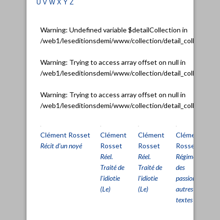
u
v
w
x
y
z
Warning
: Undefined variable $detailCollection in
/web1/leseditionsdemi/www/collection/detail_collection.
Warning
: Trying to access array offset on null in
/web1/leseditionsdemi/www/collection/detail_collection.
Warning
: Trying to access array offset on null in
/web1/leseditionsdemi/www/collection/detail_collection.
Clément Rosset
Clément
Clément
Clément
C
Récit d'un noyé
Rosset
Rosset
Rosset
R
Réel.
Réel.
Régime
Tr
Traité de
Traité de
des
Ci
l'idiotie
l'idiotie
passions et
co
(Le)
(Le)
autres
me
textes (Le)