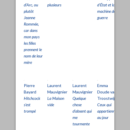
d’Arc, ou
plusieurs
d'État et la
lig
plutôt
machine de
vie
Jeanne
guerre
Rommée,
car dans
mon pays
les filles
prennent le
nom de leur
mère
Pierre
Laurent
Laurent
Emma
Cl
Bayard
Mauvignier
Mauvignier
Doude van
Si
Hitchcock
La Maison
Quelque
Troostwijk
Le
s'est
vide
chose
Ceux qui
Tri
trompé
d'absent qui
appartiennent
La
me
au jour
rai
tourmente