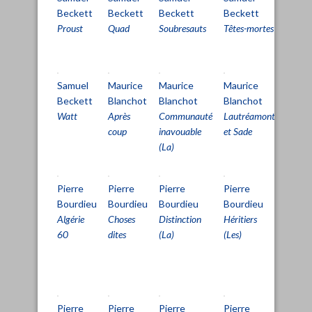
Beckett
Beckett
Beckett
Beckett
Becke
Proust
Quad
Soubresauts
Têtes-mortes
Tous c
qui t
Samuel
Maurice
Maurice
Maurice
Franç
Beckett
Blanchot
Blanchot
Blanchot
Bon
Watt
Après
Communauté
Lautréamont
Sortie
coup
inavouable
et Sade
d'usin
(La)
Pierre
Pierre
Pierre
Pierre
Pierr
Bourdieu
Bourdieu
Bourdieu
Bourdieu
Bourd
Algérie
Choses
Distinction
Héritiers
Leçon 
60
dites
(La)
(Les)
leçon
Pierre
Pierre
Pierre
Pierre
Chris