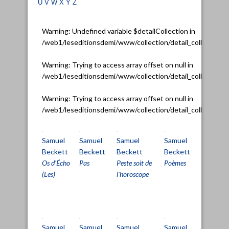
u
v
w
x
y
z
Warning
: Undefined variable $detailCollection in
/web1/leseditionsdemi/www/collection/detail_collection.
Warning
: Trying to access array offset on null in
/web1/leseditionsdemi/www/collection/detail_collection.
Warning
: Trying to access array offset on null in
/web1/leseditionsdemi/www/collection/detail_collection.
Samuel
Samuel
Samuel
Samuel
Samu
Beckett
Beckett
Beckett
Beckett
Becke
Os d'Écho
Pas
Peste soit de
Poèmes
Pour fi
(Les)
l'horoscope
encore
autres
foirad
Samuel
Samuel
Samuel
Samuel
Samu