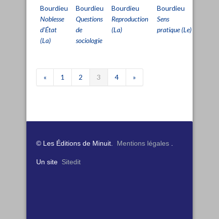
Bourdieu
Bourdieu
Bourdieu
Bourdieu
Bout
Noblesse
Questions
Reproduction
Sens
Sur les
d’État
de
(La)
pratique (Le)
traces
(La)
sociologie
temps
«
1
2
3
4
»
© Les Éditions de Minuit.
Mentions légales
.
Un site
Sitedit