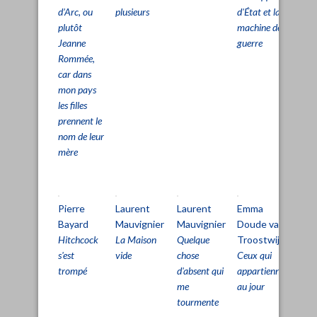
d’Arc, ou
plusieurs
d'État et la
lig
plutôt
machine de
vie
Jeanne
guerre
Rommée,
car dans
mon pays
les filles
prennent le
nom de leur
mère
Pierre
Laurent
Laurent
Emma
Cl
Bayard
Mauvignier
Mauvignier
Doude van
Si
Hitchcock
La Maison
Quelque
Troostwijk
Le
s'est
vide
chose
Ceux qui
Tri
trompé
d'absent qui
appartiennent
La
me
au jour
rai
tourmente