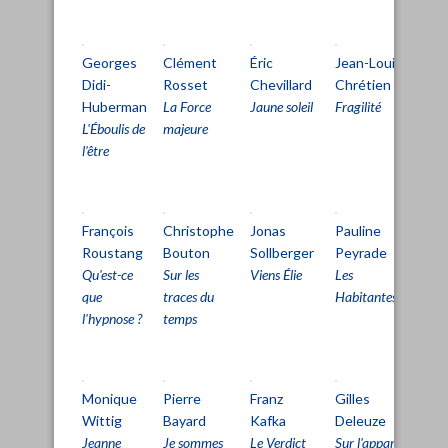
Georges
Clément
Éric
Jean-Louis
Mi
Didi-
Rosset
Chevillard
Chrétien
Au
Huberman
La Force
Jaune soleil
Fragilité
La
L'Éboulis de
majeure
ha
l'être
François
Christophe
Jonas
Pauline
Fr
Roustang
Bouton
Sollberger
Peyrade
Ro
Qu'est-ce
Sur les
Viens Élie
Les
Inf
que
traces du
Habitantes
l'hypnose ?
temps
Monique
Pierre
Franz
Gilles
Gil
Wittig
Bayard
Kafka
Deleuze
De
Jeanne
Je sommes
Le Verdict
Sur l'appareil
Sur