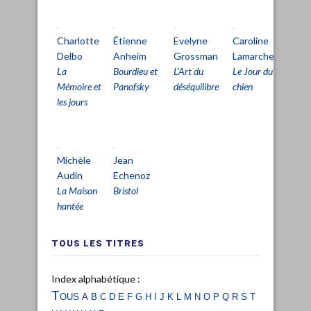
Charlotte
Étienne
Evelyne
Caroline
Pa
Delbo
Anheim
Grossman
Lamarche
Pe
La
Bourdieu et
L'Art du
Le Jour du
L'Â
Mémoire et
Panofsky
déséquilibre
chien
dét
les jours
Michèle
Jean
Audin
Echenoz
La Maison
Bristol
hantée
TOUS LES TITRES
Index alphabétique :
Tous
a
b
c
d
e
f
g
h
i
j
k
l
m
n
o
p
q
r
s
t