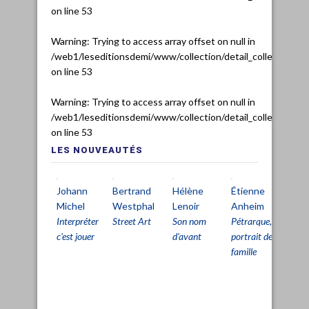
on line
53
Warning
: Trying to access array offset on null in
/web1/leseditionsdemi/www/collection/detail_collection.ph
on line
53
Warning
: Trying to access array offset on null in
/web1/leseditionsdemi/www/collection/detail_collection.ph
on line
53
LES NOUVEAUTÉS
Johann
Bertrand
Hélène
Étienne
Ch
Michel
Westphal
Lenoir
Anheim
De
Interpréter
Street Art
Son nom
Pétrarque,
Pri
c'est jouer
d'avant
portrait de
viv
famille
pou
pa
d'ê
viv