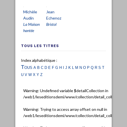
Michèle
Jean
Audin
Echenoz
La Maison
Bristol
hantée
TOUS LES TITRES
Index alphabétique :
Tous
a
b
c
d
e
f
g
h
i
j
k
l
m
n
o
p
q
r
s
t
u
v
w
x
y
z
Warning
: Undefined variable $detailCollection in
/web1/leseditionsdemi/www/collection/detail_collection.
Warning
: Trying to access array offset on null in
/web1/leseditionsdemi/www/collection/detail_collection.