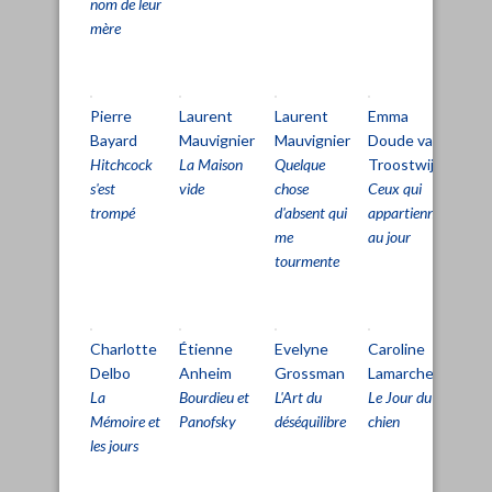
nom de leur
mère
Pierre
Laurent
Laurent
Emma
Cl
Bayard
Mauvignier
Mauvignier
Doude van
Si
Hitchcock
La Maison
Quelque
Troostwijk
Le
s'est
vide
chose
Ceux qui
Tri
trompé
d'absent qui
appartiennent
La
me
au jour
rai
tourmente
Charlotte
Étienne
Evelyne
Caroline
Pa
Delbo
Anheim
Grossman
Lamarche
Pe
La
Bourdieu et
L'Art du
Le Jour du
L'Â
Mémoire et
Panofsky
déséquilibre
chien
dét
les jours