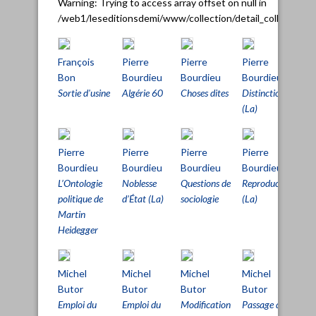
Warning
: Trying to access array offset on null in
/web1/leseditionsdemi/www/collection/detail_collection.
François
Pierre
Pierre
Pierre
Pi
Bon
Bourdieu
Bourdieu
Bourdieu
B
Sortie d'usine
Algérie 60
Choses dites
Distinction
Hé
(La)
(L
Pierre
Pierre
Pierre
Pierre
Pi
Bourdieu
Bourdieu
Bourdieu
Bourdieu
B
L’Ontologie
Noblesse
Questions de
Reproduction
Se
politique de
d’État (La)
sociologie
(La)
(L
Martin
Heidegger
Michel
Michel
Michel
Michel
Mi
Butor
Butor
Butor
Butor
B
Emploi du
Emploi du
Modification
Passage de
Pa