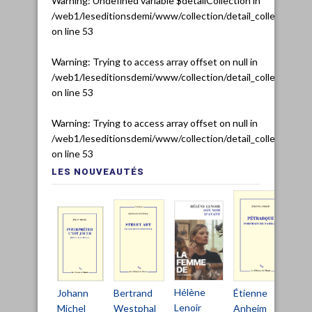
Warning
: Undefined variable $detailCollection in
/web1/leseditionsdemi/www/collection/detail_collection.ph
on line
53
Warning
: Trying to access array offset on null in
/web1/leseditionsdemi/www/collection/detail_collection.ph
on line
53
Warning
: Trying to access array offset on null in
/web1/leseditionsdemi/www/collection/detail_collection.ph
on line
53
LES NOUVEAUTÉS
Hélène
Bertrand
Johann
Étienne
Ch
Lenoir
Westphal
Michel
Anheim
De