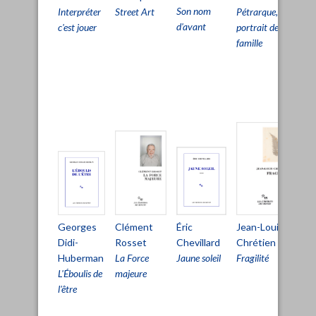
Son nom
Street Art
Interpréter
Pétrarque,
Pri
d'avant
c'est jouer
portrait de
viv
famille
pou
pa
d'ê
viv
Clément
Éric
Mi
Jean-Louis
Georges
Rosset
Chevillard
Au
Chrétien
Didi-
La Force
Jaune soleil
La
Fragilité
Huberman
majeure
ha
L'Éboulis de
l'être