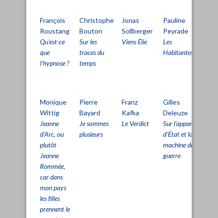
François
Christophe
Jonas
Pauline
Fr
Roustang
Bouton
Sollberger
Peyrade
Ro
Qu'est-ce
Sur les
Viens Élie
Les
Inf
que
traces du
Habitantes
l'hypnose ?
temps
Monique
Pierre
Franz
Gilles
Gil
Wittig
Bayard
Kafka
Deleuze
De
Jeanne
Je sommes
Le Verdict
Sur l'appareil
Sur
d’Arc, ou
plusieurs
d'État et la
lig
plutôt
machine de
vie
Jeanne
guerre
Rommée,
car dans
mon pays
les filles
prennent le