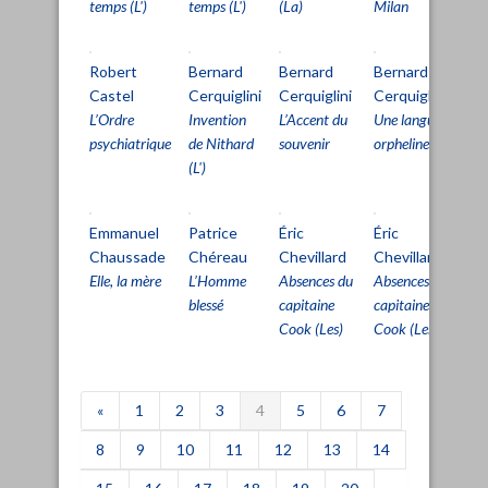
temps (L')
temps (L')
(La)
Milan
Mi
Robert
Bernard
Bernard
Bernard
Pa
Castel
Cerquiglini
Cerquiglini
Cerquiglini
C
L’Ordre
Invention
L’Accent du
Une langue
Fa
psychiatrique
de Nithard
souvenir
orpheline
l'
(L')
Emmanuel
Patrice
Éric
Éric
Ér
Chaussade
Chéreau
Chevillard
Chevillard
Ch
Elle, la mère
L’Homme
Absences du
Absences du
Au
blessé
capitaine
capitaine
Cook (Les)
Cook (Les)
«
1
2
3
4
5
6
7
8
9
10
11
12
13
14