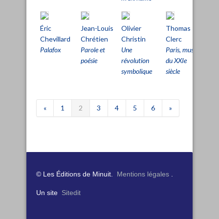
Éric
Jean-Louis
Olivier
Thomas
Th
Chevillard
Chrétien
Christin
Clerc
Cle
Palafox
Parole et
Une
Paris, musée
Par
poésie
révolution
du XXIe
du X
symbolique
siècle
«
1
2
3
4
5
6
»
© Les Éditions de Minuit.
Mentions légales
.
Un site
Sitedit