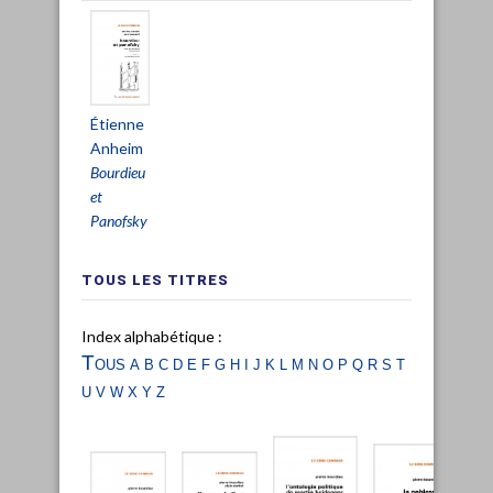
Étienne
Anheim
Bourdieu
et
Panofsky
TOUS LES TITRES
Index alphabétique :
Tous
a
b
c
d
e
f
g
h
i
j
k
l
m
n
o
p
q
r
s
t
u
v
w
x
y
z