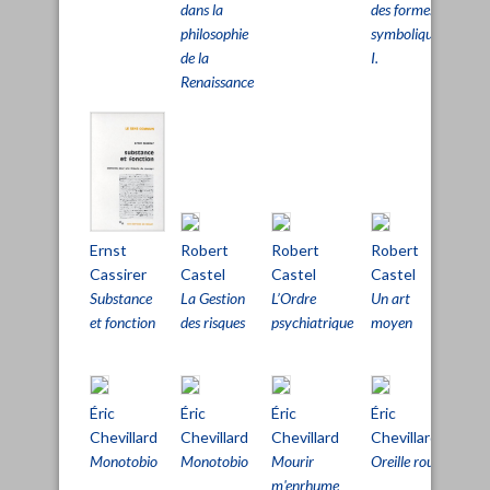
dans la
des
des formes
philosophie
sym
symboliques,
de la
II.
I.
Renaissance
Ernst
Robert
Robert
Robert
Pat
Cassirer
Castel
Castel
Castel
Ch
Substance
La Gestion
L’Ordre
Un art
Fai
et fonction
des risques
psychiatrique
moyen
l’op
Éric
Éric
Éric
Éric
Éri
Chevillard
Chevillard
Chevillard
Chevillard
Che
Monotobio
Monotobio
Mourir
Oreille rouge
Orei
m'enrhume