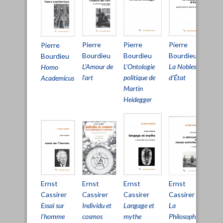
Pie
Pierre
Pierre
Pierre
Pierre
Bou
Bourdieu
Bourdieu
Bourdieu
Bourdieu
La
L’Amour de
L’Ontologie
La Noblesse
Homo
Rep
l’art
politique de
d’État
Academicus
Martin
Heidegger
Ernst
Ernst
Ernst
Ern
Ernst
Cassirer
Cassirer
Cassirer
Cas
Cassirer
Individu et
Essai sur
Langage et
La
La
cosmos
l'homme
mythe
Phi
Philosophie