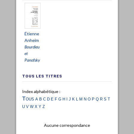
Étienne
Anheim
Bourdieu
et
Panofsky
TOUS LES TITRES
Index alphabétique :
Tous
a
b
c
d
e
f
g
h
i
j
k
l
m
n
o
p
q
r
s
t
u
v
w
x
y
z
Aucune correspondance