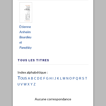
Étienne
Anheim
Bourdieu
et
Panofsky
TOUS LES TITRES
Index alphabétique :
Tous
a
b
c
d
e
f
g
h
i
j
k
l
m
n
o
p
q
r
s
t
u
v
w
x
y
z
Aucune correspondance