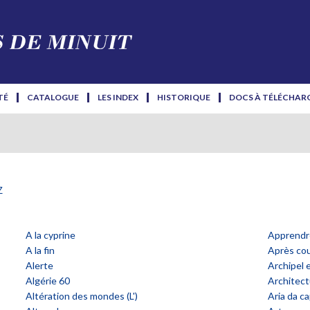
TÉ
CATALOGUE
LES INDEX
HISTORIQUE
DOCS À TÉLÉCHAR
z
A la cyprine
Apprendre
A la fin
Après co
Alerte
Archipel
Algérie 60
Architect
Altération des mondes (L')
Aria da c