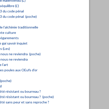
 malentendu (L')
équilibre (L')
53 du code pénal
53 du code pénal (poche)
e l’alchimie traditionnelle
nte culture
s égarements
e gai savoir inquiet
s (Les)
nous ne reviendra (poche)
 nous ne reviendra
 l’art
es poules aux OEufs d'or
(poche)
nd
 été résistant ou bourreau ?
 été résistant ou bourreau ? (poche)
 été sans peur et sans reproche ?