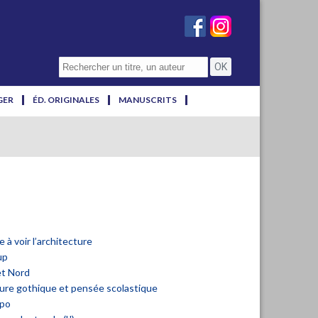
GER
ÉD. ORIGINALES
MANUSCRITS
 à voir l’architecture
up
et
Nord
ure gothique et pensée scolastique
apo