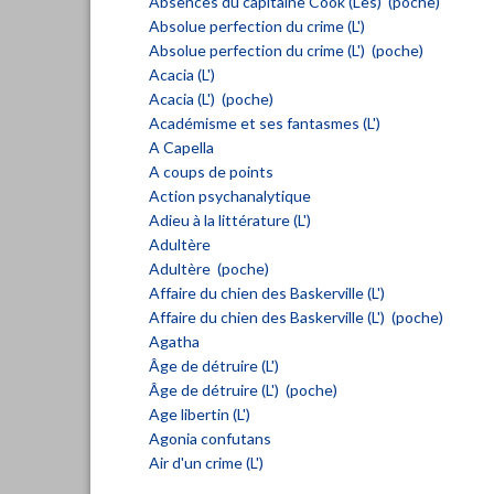
Absences du capitaine Cook (Les) (poche)
Absolue perfection du crime (L')
Absolue perfection du crime (L') (poche)
Acacia (L')
Acacia (L') (poche)
Académisme et ses fantasmes (L')
A Capella
A coups de points
Action psychanalytique
Adieu à la littérature (L')
Adultère
Adultère (poche)
Affaire du chien des Baskerville (L')
Affaire du chien des Baskerville (L') (poche)
Agatha
Âge de détruire (L')
Âge de détruire (L') (poche)
Age libertin (L')
Agonia confutans
Air d'un crime (L')