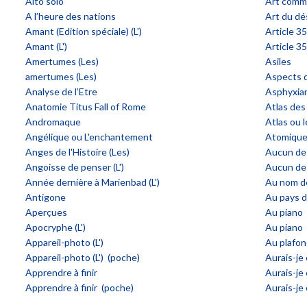
Alto solo
Art comme
A l’heure des nations
Art du dés
Amant (Edition spéciale) (L')
Article 3
Amant (L')
Article 3
Amertumes (Les)
Asiles
amertumes (Les)
Aspects d
Analyse de l’Etre
Asphyxia
Anatomie Titus Fall of Rome
Atlas de
Andromaque
Atlas ou l
Angélique ou L'enchantement
Atomique
Anges de l'Histoire (Les)
Aucun de 
Angoisse de penser (L')
Aucun de
Année dernière à Marienbad (L')
Au nom de
Antigone
Au pays d
Aperçues
Au piano
Apocryphe (L')
Au piano 
Appareil-photo (L')
Au plafo
Appareil-photo (L') (poche)
Aurais-je
Apprendre à finir
Aurais-je
Apprendre à finir (poche)
Aurais-je