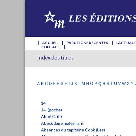
ACCUEIL
PARUTIONS RÉCENTES
L'ACTUALI
CONTACT
Index des titres
a
b
c
d
e
f
g
h
i
j
k
l
m
n
o
p
q
r
s
t
u
v
w
x
y
14
14 (poche)
Abbé C. (L')
Abécédaire malveillant
Absences du capitaine Cook (Les)