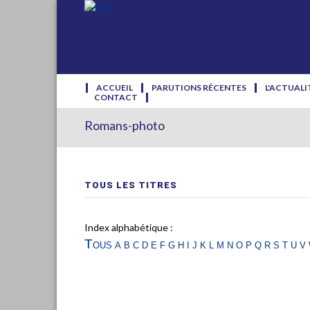
ACCUEIL
PARUTIONS RÉCENTES
L'ACTUALI
CONTACT
Romans-photo
TOUS LES TITRES
Index alphabétique :
Tous
a
b
c
d
e
f
g
h
i
j
k
l
m
n
o
p
q
r
s
t
u
v