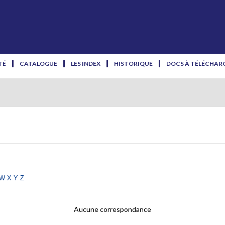
TÉ
CATALOGUE
LES INDEX
HISTORIQUE
DOCS À TÉLÉCHAR
w
x
y
z
Aucune correspondance