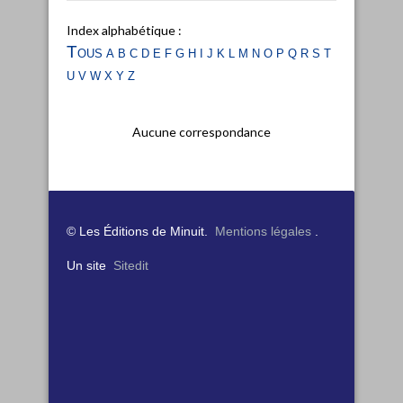
Index alphabétique :
Tous
a
b
c
d
e
f
g
h
i
j
k
l
m
n
o
p
q
r
s
t
u
v
w
x
y
z
Aucune correspondance
© Les Éditions de Minuit.
Mentions légales
.
Un site
Sitedit