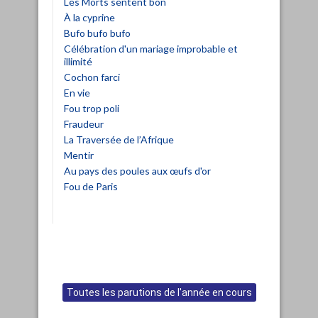
Les Morts sentent bon
À la cyprine
Bufo bufo bufo
Célébration d'un mariage improbable et
illimité
Cochon farci
En vie
Fou trop poli
Fraudeur
La Traversée de l’Afrique
Mentir
Au pays des poules aux œufs d'or
Fou de Paris
Toutes les parutions de l'année en cours