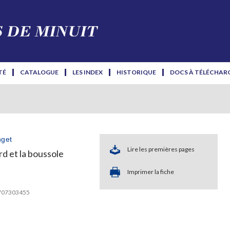
TÉ
CATALOGUE
LES INDEX
HISTORIQUE
DOCS À TÉLÉCHAR
nget
Lire les premières pages
d et la boussole
Imprimer la fiche
2707303455