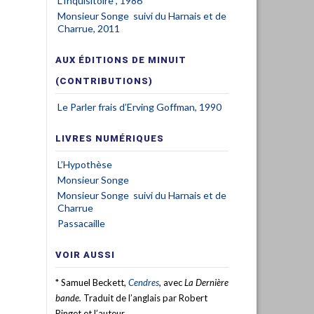
L'Inquisitoire , 1986
Monsieur Songe suivi du Harnais et de
Charrue, 2011
AUX ÉDITIONS DE MINUIT
(CONTRIBUTIONS)
Le Parler frais d’Erving Goffman, 1990
LIVRES NUMÉRIQUES
L’Hypothèse
Monsieur Songe
Monsieur Songe suivi du Harnais et de
Charrue
Passacaille
VOIR AUSSI
* Samuel Beckett,
Cendres
,
avec
La Dernière
bande.
Traduit de l’anglais par Robert
Pinget et l’auteur.