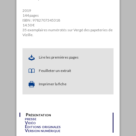
2019
144 pages
ISBN : 9782707345318
14.50 €
35 exemplaires numérotés sur Vergé des papeteries de
Vizille.
Lire les premières pages
Feuilleter un extrait
Imprimer la fiche
Présentation
presse
Vidéo
Éditions originales
Version numérique