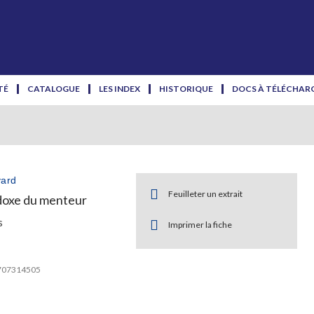
TÉ
CATALOGUE
LES INDEX
HISTORIQUE
DOCS À TÉLÉCHAR
yard
Feuilleter un extrait
doxe du menteur
s
Imprimer la fiche
2707314505