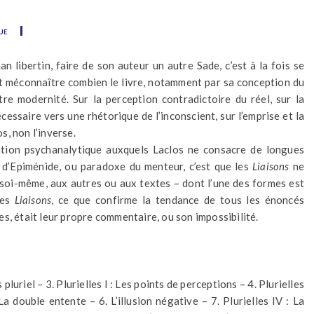
ue
n libertin, faire de son auteur un autre Sade, c’est à la fois se
et méconnaître combien le livre, notamment par sa conception du
re modernité. Sur la perception contradictoire du réel, sur la
ssaire vers une rhétorique de l’inconscient, sur l’emprise et la
os, non l’inverse.
étation psychanalytique auxquels Laclos ne consacre de longues
 d’Epiménide, ou paradoxe du menteur, c’est que les
Liaisons
ne
soi-même, aux autres ou aux textes – dont l’une des formes est
des
Liaisons
, ce que confirme la tendance de tous les énoncés
s, était leur propre commentaire, ou son impossibilité.
luriel – 3. Plurielles I : Les points de perceptions – 4. Plurielles
 La double entente – 6. L’illusion négative – 7. Plurielles IV : La