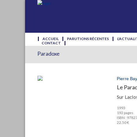
ACCUEIL
PARUTIONS RÉCENTES
L'ACTUALI
CONTACT
Paradoxe
Pierre Ba
Le Para
Sur Laclo
1993
192 pages
ISBN : 978
22.50 €