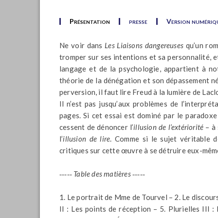
Présentation
presse
Version numériq
Ne voir dans
Les Liaisons dangereuses
qu’un roma
tromper sur ses intentions et sa personnalité, 
langage et de la psychologie, appartient à not
théorie de la dénégation et son dépassement néce
perversion, il faut lire Freud à la lumière de Lacl
Il n’est pas jusqu’aux problèmes de l’interpr
pages. Si cet essai est dominé par le paradoxe
cessent de dénoncer l’
illusion de l’extériorité
– à 
l’
illusion de lire
. Comme si le sujet véritable 
critiques sur cette œuvre à se détruire eux-même
‑‑‑‑‑
Table des matières ‑‑‑‑‑
1. Le portrait de Mme de Tourvel – 2. Le discours p
II : Les points de réception – 5. Plurielles III :