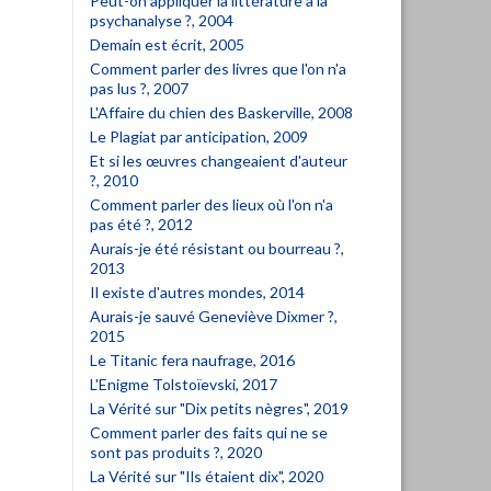
Peut-on appliquer la littérature à la
psychanalyse ?, 2004
Demain est écrit, 2005
Comment parler des livres que l'on n'a
pas lus ?, 2007
L'Affaire du chien des Baskerville, 2008
Le Plagiat par anticipation, 2009
Et si les œuvres changeaient d'auteur
?, 2010
Comment parler des lieux où l'on n'a
pas été ?, 2012
Aurais-je été résistant ou bourreau ?,
2013
Il existe d'autres mondes, 2014
Aurais-je sauvé Geneviève Dixmer ?,
2015
Le Titanic fera naufrage, 2016
L'Enigme Tolstoïevski, 2017
La Vérité sur "Dix petits nègres", 2019
Comment parler des faits qui ne se
sont pas produits ?, 2020
La Vérité sur "Ils étaient dix", 2020