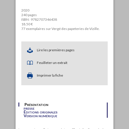
2020
240 pages
ISBN : 9782707346438
18.50 €
77 exemplaires sur Vergé des papeteries de Vizille.
Lire les premières pages
Feuilleter un extrait
Imprimer la fiche
Présentation
presse
Éditions originales
Version numérique