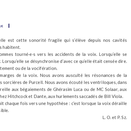
ue
le est cette sonorité fragile qui s’élève depuis nos cavités
s habitent.
ommes tourné·e·s vers les accidents de la voix. Lorsqu’elle se
 Lorsqu’elle se désynchronise d’avec ce qu’elle était censée dire.
tement ou de la vocifération.
marges de la voix. Nous avons ausculté les résonances de la
s sorcières de Purcell. Nous avons écouté les ventriloques, dans
oreille aux bégaiements de Ghérasim Luca ou de MC Solaar, aux
hez Hitchcock et Dante, aux hurlements saccadés de Bill Viola.
t chaque fois vers une hypothèse : c’est lorsque la voix déraille
ible.
L. O. et P. Sz.