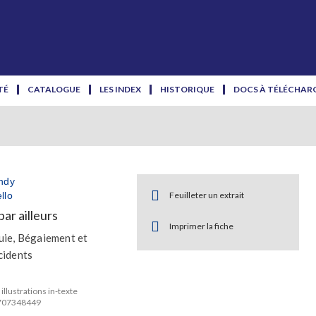
TÉ
CATALOGUE
LES INDEX
HISTORIQUE
DOCS À TÉLÉCHAR
ndy
llo
Feuilleter un extrait
par ailleurs
Imprimer la fiche
uie, Bégaiement et
cidents
illustrations in-texte
2707348449