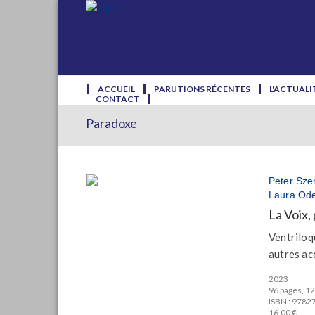
ACCUEIL
PARUTIONS RÉCENTES
L'ACTUALI
CONTACT
Paradoxe
Peter Sze
Laura Ode
La Voix, 
Ventriloq
autres ac
2023
96 pages, 12 
ISBN : 978
16.00 €