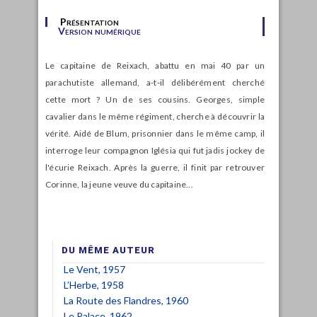
Présentation
Version numérique
Le capitaine de Reixach, abattu en mai 40 par un
parachutiste allemand, a-t-il délibérément cherché
cette mort ? Un de ses cousins. Georges, simple
cavalier dans le même régiment, cherche à découvrir la
vérité. Aidé de Blum, prisonnier dans le même camp, il
interroge leur compagnon Iglésia qui fut jadis jockey de
l'écurie Reixach. Après la guerre, il finit par retrouver
Corinne, la jeune veuve du capitaine...
DU MÊME AUTEUR
Le Vent, 1957
L’Herbe, 1958
La Route des Flandres, 1960
Le Palace, 1962