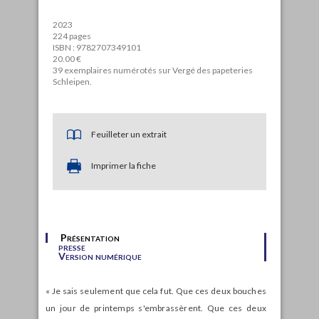
2023
224 pages
ISBN : 9782707349101
20.00 €
39 exemplaires numérotés sur Vergé des papeteries
Schleipen.
Feuilleter un extrait
Imprimer la fiche
Présentation
presse
Version numérique
« Je sais seulement que cela fut. Que ces deux bouches
un jour de printemps s'embrassèrent. Que ces deux