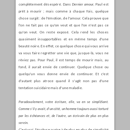
complètement désespéré. Dans
Dernier amour
, Paul est
prêt à mourir ; mais comme à chaque fois, quelque
chose surgit : de l'émotion, de l'amour. Cela prouve que
l'on ne fait pas ce qu'on veut et que l'on n'est pas ce
qu'on veut. On reste exposé. Cela rend les choses
quasiment insupportables et en même temps d'une
beauté noire. En effet, ce quelque chose qui vous arrive
va vous faire regretter une vie que, jusque-là, vous ne
rêviez pas. Pour Paul, il est temps de mourir mais, au
fond, il aurait envie de continuer. Quelque chose ou
quelqu'un vous donne envie de continuer. Et c'est
d'autant plus atroce quand il s'agit non pas d'une
tentation suicidaire mais d'une maladie.
Paradoxalement, votre écriture, elle, va en se simplifiant.
Comme s'il y avait, d'un côté, un homme toujours aussi torturé
par les échéances et, de l'autre, un écrivain de plus en plus
serein.
C’est vrai, l'écriture aspire à de plus en plus de simplicité