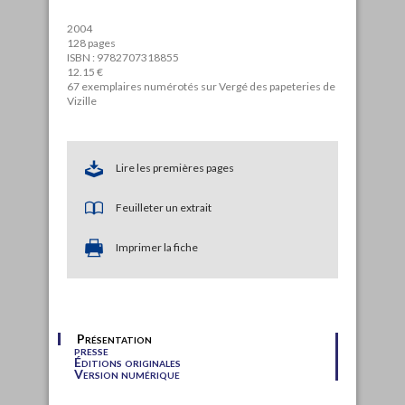
2004
128 pages
ISBN : 9782707318855
12.15 €
67 exemplaires numérotés sur Vergé des papeteries de
Vizille
Lire les premières pages
Feuilleter un extrait
Imprimer la fiche
Présentation
presse
Éditions originales
Version numérique