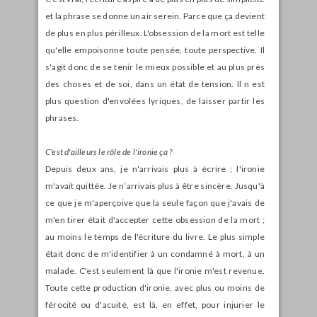
et la phrase se donne un air serein. Parce que ça devient
de plus en plus périlleux. L'obsession de la mort est telle
qu'elle empoisonne toute pensée, toute perspective. Il
s'agit donc de se tenir le mieux possible et au plus près
des choses et de soi, dans un état de tension. Il n est
plus question d'envolées lyriques, de laisser partir les
phrases.
C'est d'ailleurs le rôle de l'ironie ça ?
Depuis deux ans, je n'arrivais plus à écrire ; l'ironie
m'avait quittée. Je n’arrivais plus à être sincère. Jusqu'à
ce que je m'aperçoive que la seule façon que j'avais de
m'en tirer était d'accepter cette obsession de la mort ;
au moins le temps de l'écriture du livre. Le plus simple
était donc de m'identifier à un condamné à mort, à un
malade. C'est seulement là que l'ironie m'est revenue.
Toute cette production d'ironie, avec plus ou moins de
férocité ou d'acuité, est là, en effet, pour injurier le