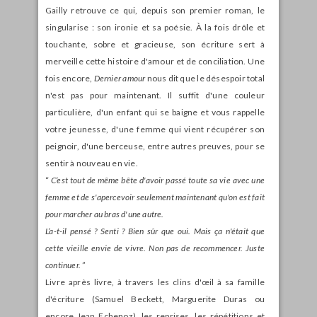
Gailly retrouve ce qui, depuis son premier roman, le
singularise : son ironie et sa poésie. À la fois drôle et
touchante, sobre et gracieuse, son écriture sert à
merveille cette histoire d'amour et de conciliation. Une
fois encore,
Dernier amour
nous dit que le désespoir total
n'est pas pour maintenant. Il suffit d'une couleur
particulière, d'un enfant qui se baigne et vous rappelle
votre jeunesse, d'une femme qui vient récupérer son
peignoir, d'une berceuse, entre autres preuves, pour se
sentir à nouveau en vie.
“
C’est tout de même bête d'avoir passé toute sa vie avec une
femme et de s'apercevoir seulement maintenant qu'on est fait
pour marcher au bras d'une autre.
L’a-t-il pensé ? Senti ? Bien sûr que oui. Mais ça n'était que
cette vieille envie de vivre. Non pas de recommencer. Juste
continuer.
”
Livre après livre, à travers les clins d'œil à sa famille
d'écriture (Samuel Beckett, Marguerite Duras ou
encore Jean Echenoz), les reprises, les répétitions et