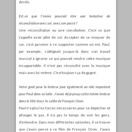
destin.
Est-ce que l'ironie pourrait être une tentative de
réconciliation avec soi, avec son passé ?
Une réconciliation ou une conciliation. C'est ce que
j'appelle avoir pitié de soi. Accepter de se moquer de
soi, c’est parvenir à se supporter comme on est. Paul,
par exemple, s’obligeait jusque-là dans son travail
musical à ignorer ce qui pouvait rendre cette musique
insupportable. Il n'est pas réconcilié avec la musique
mais avec lui-même. C'est toujours ça de gagné.
Votre goût pour la lenteur joue également un rôle important
pour Paul dans sa lutte. J'avais déjà
perçu cette même lenteur
dans le film
Sous le sable
de François Ozon.
Paul n'a plus les forces nécessaires pour se dépêcher et
allonger le pas. Il n'a pas le temps de voir les gens,
d’entendre. Dans mes différentes variantes, il se trouve
que j’avais pensé à ce film de François Ozon. J'avais