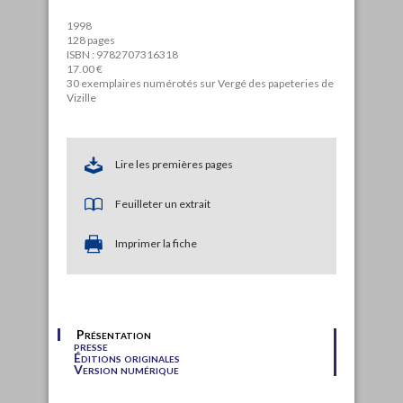
1998
128 pages
ISBN : 9782707316318
17.00 €
30 exemplaires numérotés sur Vergé des papeteries de
Vizille
Lire les premières pages
Feuilleter un extrait
Imprimer la fiche
Présentation
presse
Éditions originales
Version numérique