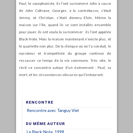
Paul, le saxophoniste, ils l’ont surnommé John à cause
de John Coltrane, Georges, à la contrebasse, c’était
Jimmy, et Christian, c’était devenu Elvin. Même la
maison sur l’île, quand ils se sont installés ensemble
pour jouer, ils ont voulu la surnommer : ils l’ont appelée
Black Note. Mais la maison maintenant n’existe plus, et
le quartette non plus. De la clinique où on l’a conduit, le
narrateur et trompettiste du groupe continue de
ressasser ce temps de la vie commune. Très vite, le
récit se concentre autour d’un événement : Paul, sa
mort, et les circonstances obscures qui l’entourent.
RENCONTRE
Rencontre avec Tanguy Viel
DU MÊME AUTEUR
Le Black-Note, 1998