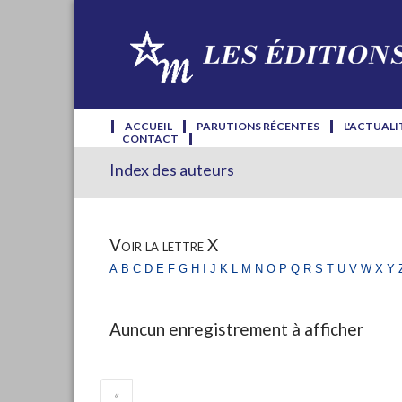
ACCUEIL
PARUTIONS RÉCENTES
L'ACTUALI
CONTACT
Index des auteurs
Voir la lettre X
a
b
c
d
e
f
g
h
i
j
k
l
m
n
o
p
q
r
s
t
u
v
w
x
y
Auncun enregistrement à afficher
«