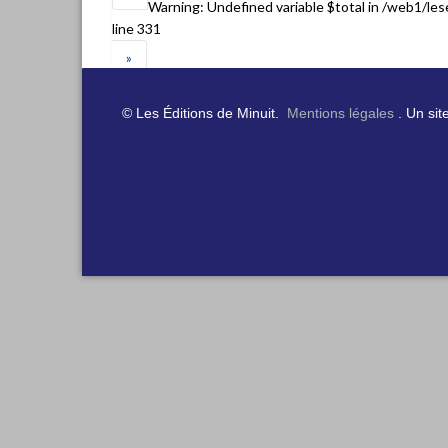
Warning
: Undefined variable $total in
/web1/les
line
331
»
© Les Éditions de Minuit.
Mentions légales
. Un sit