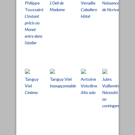
Philippe
L'Oeil de
Venaille
Naissance
Viel
Toussaint
Madame
Caballero
de l’écrivain
L'Ab
L'Instant
Hôtel
perf
précis où
du c
Monet
entre dans
l'atelier
Tanguy
Tanguy Viel
Antoine
Jules
Hei
Viel
Insoupçonnable
Volodine
Vuillemin
Wis
Cinéma
Alto solo
Nécessité
Héra
ou
ou l
contingence
sépa