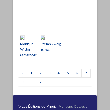
Monique
Stefan Zweig
Wittig
Échecs
L’Opoponax
«
1
2
3
4
5
6
7
8
9
»
© Les Éditions de Minuit.
Mentions légales
.