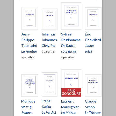
Jean-
Sylvain
Infernus
Éric
Jonas
Philippe
Prudhomme
Iohannes
Chevillard
Sollbe
Toussaint
De l’autre
Chagrins
Jaune
Viens Él
La Hantise
côté du lac
soleil
à paraître
à paraître
à paraître
Jean
Franz
Laurent
Claude
Monique
Echen
Kafka
Mauvignier
Simon
Wittig
Bristol
Le Verdict
La Maison
Le Tricheur
Jeanne