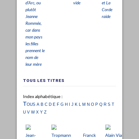
vide
et La
d’Arc, ou
Corde
plutôt
raide
Jeanne
Rommée,
car dans
mon pays
les filles
prennent le
nom de
leur mère
TOUS LES TITRES
Index alphabétique :
Tous
a
b
c
d
e
f
g
h
i
j
k
l
m
n
o
p
q
r
s
t
u
v
w
x
y
z
Jean-
Tropmann
Franck
Alain Viala
Tan