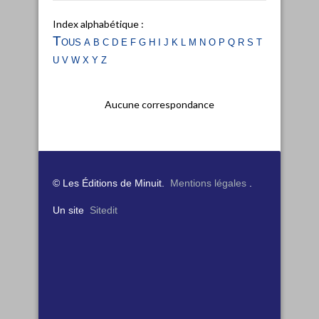
Index alphabétique :
Tous
a
b
c
d
e
f
g
h
i
j
k
l
m
n
o
p
q
r
s
t
u
v
w
x
y
z
Aucune correspondance
© Les Éditions de Minuit.
Mentions légales
.
Un site
Sitedit