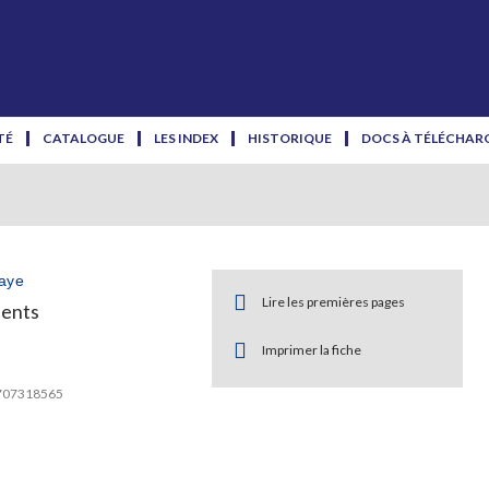
TÉ
CATALOGUE
LES INDEX
HISTORIQUE
DOCS À TÉLÉCHAR
aye
Lire les premières pages
pents
Imprimer la fiche
2707318565