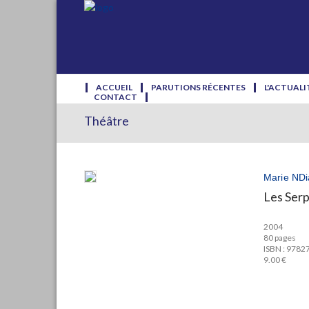
ACCUEIL
PARUTIONS RÉCENTES
L'ACTUALI
CONTACT
Théâtre
Marie NDi
Les Ser
2004
80 pages
ISBN : 978
9.00 €