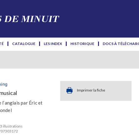
TÉ
CATALOGUE
LES INDEX
HISTORIQUE
DOCS À TÉLÉCHAR
king
Imprimer la fiche
musical
 l’anglais par Éric et
londel
3 illustrations
2707303172