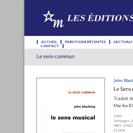
ACCUEIL
PARUTIONS RÉCENTES
L'ACTUALI
CONTACT
Le sens commun
John Blac
Le Sens 
Traduit de
Marika B
1980
144 pages, 2
ISBN : 978
21.00 €