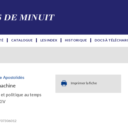
TÉ
CATALOGUE
LES INDEX
HISTORIQUE
DOCS À TÉLÉCHAR
e Apostolidès
Imprimer la fiche
machine
 et politique au temps
XIV
2707306012