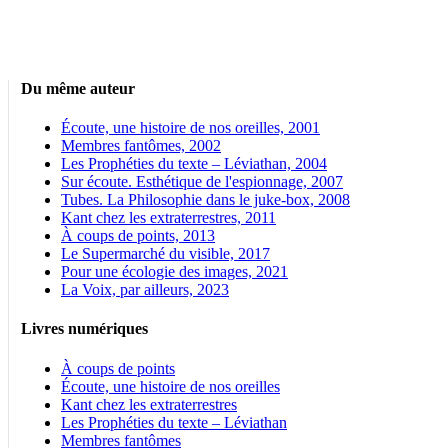
Du même auteur
Écoute, une histoire de nos oreilles, 2001
Membres fantômes, 2002
Les Prophéties du texte – Léviathan, 2004
Sur écoute. Esthétique de l'espionnage, 2007
Tubes. La Philosophie dans le juke-box, 2008
Kant chez les extraterrestres, 2011
À coups de points, 2013
Le Supermarché du visible, 2017
Pour une écologie des images, 2021
La Voix, par ailleurs, 2023
Livres numériques
À coups de points
Écoute, une histoire de nos oreilles
Kant chez les extraterrestres
Les Prophéties du texte – Léviathan
Membres fantômes