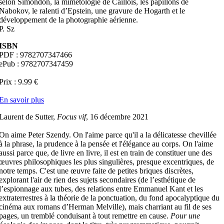
selon Simondon, la mimétologie de Caillois, les papillons de
Nabokov, le ralenti d’Epstein, une gravure de Hogarth et le
développement de la photographie aérienne.
P. Sz
ISBN
PDF : 9782707347466
ePub : 9782707347459
Prix : 9.99 €
En savoir plus
Laurent de Sutter,
Focus vif
, 16 décembre 2021
On aime Peter Szendy. On l'aime parce qu'il a la délicatesse chevillée
à la phrase, la prudence à la pensée et l'élégance au corps. On l'aime
aussi parce que, de livre en livre, il est en train de constituer une des
œuvres philosophiques les plus singulières, presque excentriques, de
notre temps. C'est une œuvre faite de petites briques discrètes,
explorant l'air de rien des sujets secondaires (de l’esthétique de
l’espionnage aux tubes, des relations entre Emmanuel Kant et les
extraterrestres à la théorie de la ponctuation, du fond apocalyptique du
cinéma aux romans d’Herman Melville), mais charriant au fil de ses
pages, un tremblé conduisant à tout remettre en cause.
Pour une