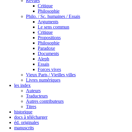
Revues
Critique
Philosophie
Philo. / Sc. humaines / Essais
Arguments
Le sens commun
Critique
Propositions
Philosophie
Paradoxe
Documents
Aleph
Essais
Forces vives
Vieux Paris / Vieilles villes
Livres numériques
les index
Auteurs
Traducteurs
Autres contributeurs
Titres
historique
docs à télécharger
éd. originales
manuscrits