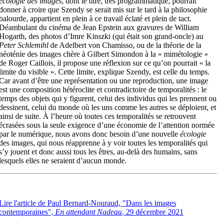
écologie des images
, dont le titre, très programmatique, pourrait
donner à croire que Szendy se serait mis sur le tard à la philosophie
balourde, appartient en plein à ce travail éclaté et plein de tact.
Déambulant du cinéma de Jean Epstein aux gravures de William
Hogarth, des photos d’Imre Kinszki (qui était son grand-oncle) au
Peter Schlemihl
de Adelbert von Chamisso, ou de la théorie de la
néoténie des images chère à Gilbert Simondon à la « mimétologie »
de Roger Caillois, il propose une réflexion sur ce qu’on pourrait « la
limite du visible ». Cette limite, explique Szendy, est celle du temps.
Car avant d’être une représentation ou une reproduction, une image
est une composition hétéroclite et contradictoire de temporalités : le
temps des objets qui y figurent, celui des individus qui les prennent ou
dessinent, celui du monde où les uns comme les autres se déploient, et
ainsi de suite. À l’heure où toutes ces temporalités se retrouvent
écrasées sous la seule exigence d’une économie de l’attention normée
par le numérique, nous avons donc besoin d’une nouvelle
écologie
des images, qui nous réapprenne à y voir toutes les temporalités qui
s’y jouent et donc aussi tous les êtres, au-delà des humains, sans
lesquels elles ne seraient d’aucun monde.
Lire l'article de Paul Bernard-Nouraud, "Dans les images
contemporaines",
En attendant Nadeau
, 29 décembre 2021