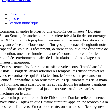
Présentation
presse
Version numérique
Comment entendre le projet d’une écologie des images ? Lorsque
Susan Sontag l’ébauche pour la première fois à la fin de son ouvrage
de 1977 sur la photographie, il résonne comme une exhortation à la
vigilance face au débordement d’images qui menace d’engloutir notre
capacité de voir. Plus récemment, derrière ce souci d’une économie de
l’attention, une autre inquiétude a percé, concernant cette fois les
retombées environnementales de la circulation et du stockage des
images numériques.
Cet essai tente d’explorer une troisième voie : sous l’immédiateté du
visible, il s’agit de laisser affleurer les temporalités dissonantes et les
vitesses contrastées qui font la tension, le
ton
des images dans leur
venue à l’apparaître. Non seulement celles qui furent faites de la main
de l’homme, mais aussi toutes les autres, depuis les infinies variations
mimétiques du règne animal jusqu’aux vues produites par les
machines ou le divin.
Le chemin parcouru conduit de l’histoire de l’ombre (elle commence
avec Pline) jusqu’à ce que Bataille aurait pu appeler une iconomie à la
mesure de l’univers. En cours de route, on s’arrête sur l’iconogenèse