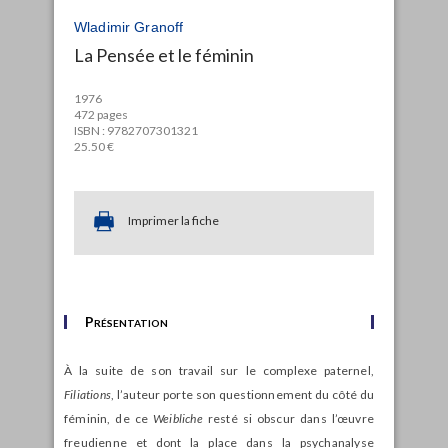
Wladimir Granoff
La Pensée et le féminin
1976
472 pages
ISBN : 9782707301321
25.50 €
Imprimer la fiche
Présentation
À la suite de son travail sur le complexe paternel,
Filiations
, l’auteur porte son questionnement du côté du
féminin, de ce
Weibliche
resté si obscur dans l’œuvre
freudienne et dont la place dans la psychanalyse