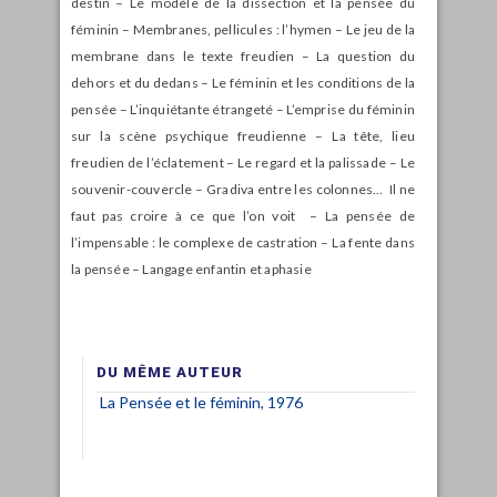
destin – Le modèle de la dissection et la pensée du
féminin – Membranes, pellicules : l’hymen – Le jeu de la
membrane dans le texte freudien – La question du
dehors et du dedans – Le féminin et les conditions de la
pensée – L’inquiétante étrangeté – L’emprise du féminin
sur la scène psychique freudienne – La tête, lieu
freudien de l’éclatement – Le regard et la palissade – Le
souvenir-couvercle – Gradiva entre les colonnes… Il ne
faut pas croire à ce que l’on voit – La pensée de
l’impensable : le complexe de castration – La fente dans
la pensée – Langage enfantin et aphasie
DU MÊME AUTEUR
La Pensée et le féminin, 1976