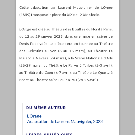
Cette adaptation par Laurent Mauvignier de
L’Orage
(1859) transpose la pièce du XIX
e
au XXI
e
siècle.
L'Orage
est créé au Théâtre des Bouffes du Nord à Paris,
du 12 au 29 janvier 2023, dans une mise en scène de
Denis Podalydès. La pièce sera en tournée au Théâtre
des Célestins à Lyon (8 au 18 mars), au Théâtre La
Maison à Nevers (24 mars), à la Scène Nationale d’Albi
(28-29 mars), au Théâtre Le Parvis à Tarbes (2-3 avril),
au Théâtre de Caen (6-7 avril), au Théâtre Le Quartz à
Brest, au Théâtre Saint-Louis à Pau (25-26 avril)…
DU MÊME AUTEUR
L'Orage
Adaptation de Laurent Mauvignier, 2023
LIVRES NUMÉRIQUES