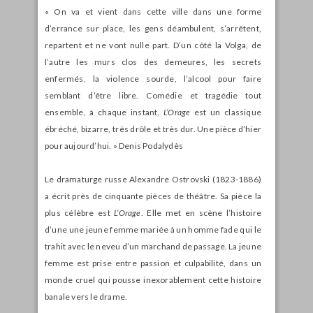
« On va et vient dans cette ville dans une forme
d’errance sur place, les gens déambulent, s’arrêtent,
repartent et ne vont nulle part. D’un côté la Volga, de
l’autre les murs clos des demeures, les secrets
enfermés, la violence sourde, l’alcool pour faire
semblant d’être libre. Comédie et tragédie tout
ensemble, à chaque instant,
L’Orage
est un classique
ébréché, bizarre, très drôle et très dur. Une pièce d’hier
pour aujourd’hui. » Denis Podalydès
Le dramaturge russe Alexandre Ostrovski (1823-1886)
a écrit près de cinquante pièces de théâtre. Sa pièce la
plus célèbre est
L’Orage
. Elle met en scène l’histoire
d’une une jeune femme mariée à un homme fade qui le
trahit avec le neveu d’un marchand de passage. La jeune
femme est prise entre passion et culpabilité, dans un
monde cruel qui pousse inexorablement cette histoire
banale vers le drame.