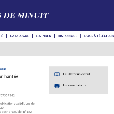
TÉ
CATALOGUE
LES INDEX
HISTORIQUE
DOCS À TÉLÉCHAR
udin
Feuilleter un extrait
on hantée
Imprimer la fiche
2707357342
ublication aux Éditions de
025
de poche "Double" n°152