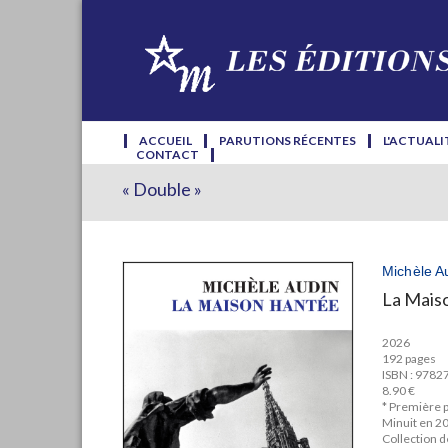
ACCUEIL
PARUTIONS RÉCENTES
L'ACTUALI
CONTACT
« Double »
Michèle A
La Mais
2026
192 pages
ISBN : 978
8.90 €
* Première p
Minuit en 2
Collection 