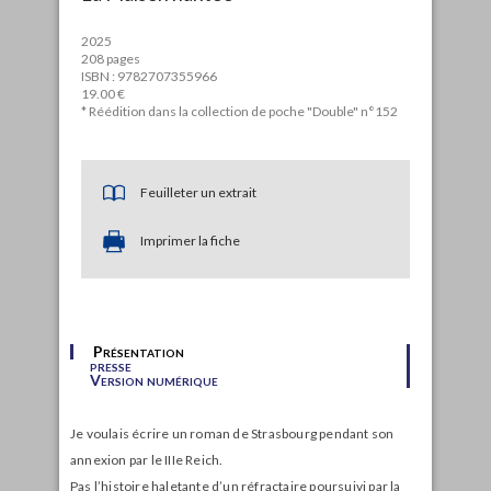
2025
208 pages
ISBN : 9782707355966
19.00 €
* Réédition dans la collection de poche "Double" n°152
Feuilleter un extrait
Imprimer la fiche
Présentation
presse
Version numérique
Je voulais écrire un roman de Strasbourg pendant son
annexion par le IIIe Reich.
Pas l’histoire haletante d’un réfractaire poursuivi par la