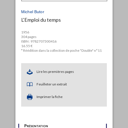
Michel Butor
L'Emploi du temps
1956
304 pages
ISBN : 9782707300416
16.55 €
* Réédition dans la collection de poche "Double" n°11
Lire les premières pages
Feuilleter un extrait
Imprimer la fiche
Présentation