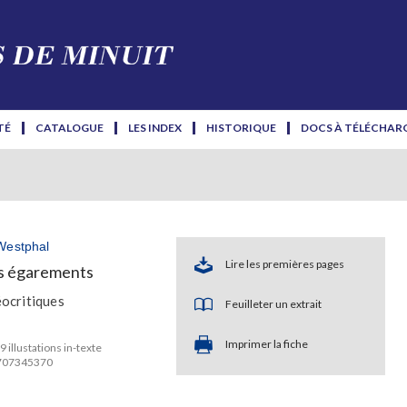
TÉ
CATALOGUE
LES INDEX
HISTORIQUE
DOCS À TÉLÉCHAR
Westphal
Lire les premières pages
es égarements
ocritiques
Feuilleter un extrait
Imprimer la fiche
9 illustations in-texte
2707345370