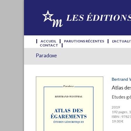
ACCUEIL
PARUTIONS RÉCENTES
L'ACTUALI
CONTACT
Paradoxe
Bertrand 
Atlas d
Etudes gé
2019
192 pages, 1
ISBN : 978
19.00 €