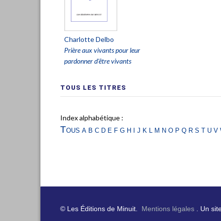
Charlotte Delbo
Prière aux vivants pour leur
pardonner d'être vivants
TOUS LES TITRES
Index alphabétique :
Tous
a
b
c
d
e
f
g
h
i
j
k
l
m
n
o
p
q
r
s
t
u
v
© Les Éditions de Minuit.
Mentions légales
. Un sit