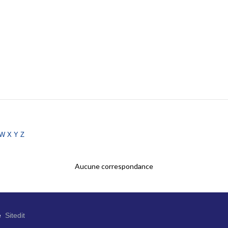
w
x
y
z
Aucune correspondance
e
Sitedit