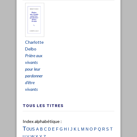
Charlotte
Delbo
Prière aux
vivants
pour leur
pardonner
d'être
vivants
TOUS LES TITRES
Index alphabétique :
Tous
a
b
c
d
e
f
g
h
i
j
k
l
m
n
o
p
q
r
s
t
u
v
w
x
y
z