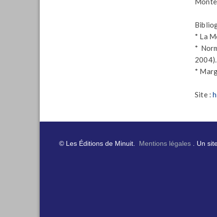
Monteb
Bibliog
* La M
* Norm
2004).
* Marg
Site :
h
© Les Éditions de Minuit.
Mentions légales
. Un sit