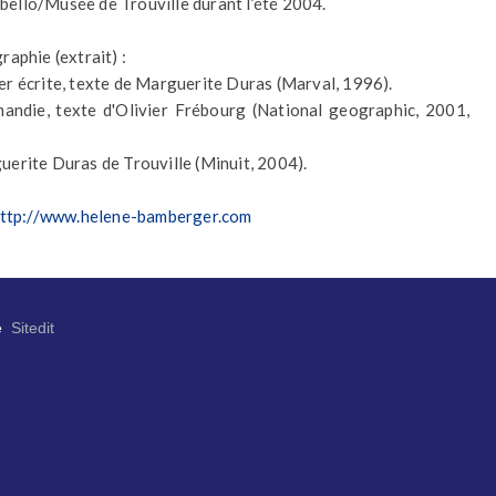
ello/Musée de Trouville durant l’été 2004.
raphie (extrait) :
er écrite, texte de Marguerite Duras (Marval, 1996).
andie, texte d'Olivier Frébourg (National geographic, 2001,
uerite Duras de Trouville (Minuit, 2004).
ttp://www.helene-bamberger.com
e
Sitedit