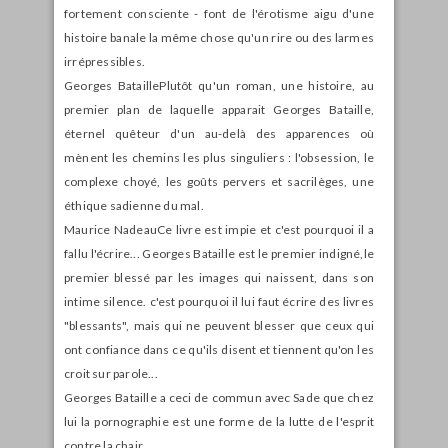
fortement consciente - font de l'érotisme aigu d'une
histoire banale la même chose qu'un rire ou des larmes
irrépressibles.
Georges BataillePlutôt qu'un roman, une histoire, au
premier plan de laquelle apparait Georges Bataille,
éternel quêteur d'un au-delà des apparences où
mènent les chemins les plus singuliers : l'obsession, le
complexe choyé, les goûts pervers et sacrilèges, une
éthique sadienne du mal.
Maurice NadeauCe livre est impie et c'est pourquoi il a
fallu l'écrire... Georges Bataille est le premier indigné,le
premier blessé par les images qui naissent, dans son
intime silence. c'est pourquoi il lui faut écrire des livres
"blessants", mais qui ne peuvent blesser que ceux qui
ont confiance dans ce qu'ils disent et tiennent qu'on les
croit sur parole...
Georges Bataille a ceci de commun avec Sade que chez
lui la pornographie est une forme de la lutte de l'esprit
contre la chair...